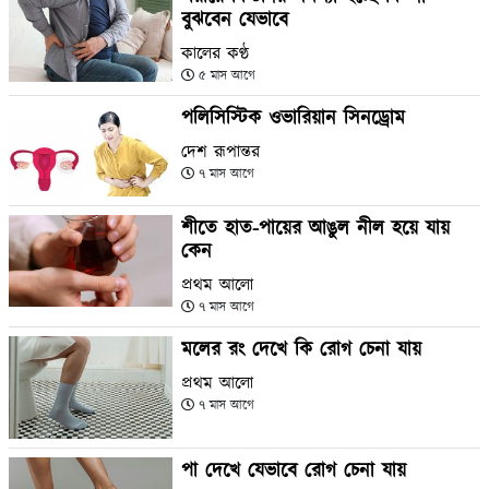
বুঝবেন যেভাবে
কালের কণ্ঠ
৫ মাস আগে
পলিসিস্টিক ওভারিয়ান সিনড্রোম
দেশ রূপান্তর
৭ মাস আগে
শীতে হাত-পায়ের আঙুল নীল হয়ে যায়
কেন
প্রথম আলো
৭ মাস আগে
মলের রং দেখে কি রোগ চেনা যায়
প্রথম আলো
৭ মাস আগে
পা দেখে যেভাবে রোগ চেনা যায়