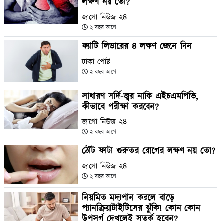
লক্ষণ নয় তো?
জাগো নিউজ ২৪
২ বছর আগে
ফ্যাটি লিভারের ৪ লক্ষণ জেনে নিন
ঢাকা পোষ্ট
২ বছর আগে
সাধারণ সর্দি-জ্বর নাকি এইচএমপিভি,
কীভাবে পরীক্ষা করবেন?
জাগো নিউজ ২৪
২ বছর আগে
ঠোঁট ফাটা গুরুতর রোগের লক্ষণ নয় তো?
জাগো নিউজ ২৪
২ বছর আগে
নিয়মিত মদ্যপান করলে বাড়ে
প্যানক্রিয়াটাইটিসের ঝুঁকি! কোন কোন
উপসর্গ দেখলেই সতর্ক হবেন?