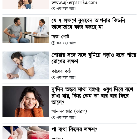
www.ajkerpatrika.com
এক বছর আগে
যে ৭ লক্ষণে বুঝবেন আপনার কিডনি
ভালোভাবে কাজ করছে না
ঢাকা পোষ্ট
এক বছর আগে
শোয়ার সঙ্গে সঙ্গে ঘুমিয়ে পড়াও হতে পারে
রোগের লক্ষণ
কালের কণ্ঠ
এক বছর আগে
দু’দিন অন্তর মাথা যন্ত্রণা! ওষুধ দিয়ে বশে
রাখা যায়, কিন্তু কেন তা বার বার ফিরে
আসে?
আনন্দবাজার (ভারত)
এক বছর আগে
পা ব্যথা কিসের লক্ষণ?