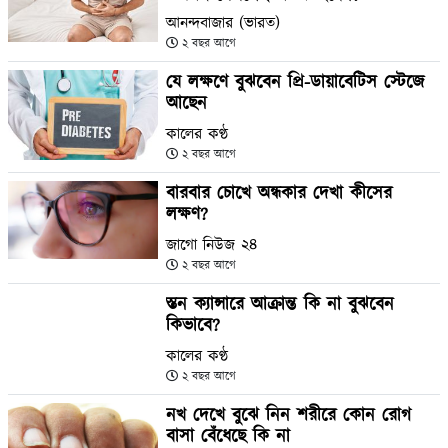
আনন্দবাজার (ভারত)
২ বছর আগে
যে লক্ষণে বুঝবেন প্রি-ডায়াবেটিস স্টেজে
আছেন
কালের কণ্ঠ
২ বছর আগে
বারবার চোখে অন্ধকার দেখা কীসের
লক্ষণ?
জাগো নিউজ ২৪
২ বছর আগে
স্তন ক্যান্সারে আক্রান্ত কি না বুঝবেন
কিভাবে?
কালের কণ্ঠ
২ বছর আগে
নখ দেখে বুঝে নিন শরীরে কোন রোগ
বাসা বেঁধেছে কি না