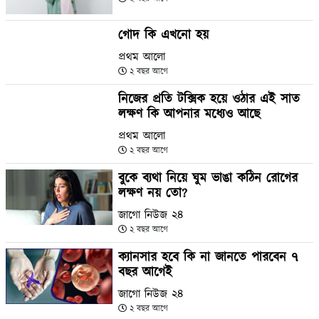
গোদ কি এখনো হয়
প্রথম আলো
২ বছর আগে
নিজের প্রতি টক্সিক হয়ে ওঠার এই সাত
লক্ষণ কি আপনার মধ্যেও আছে
প্রথম আলো
২ বছর আগে
বুকে ব্যথা নিয়ে ঘুম ভাঙা কঠিন রোগের
লক্ষণ নয় তো?
জাগো নিউজ ২৪
২ বছর আগে
ক্যানসার হবে কি না জানতে পারবেন ৭
বছর আগেই
জাগো নিউজ ২৪
২ বছর আগে