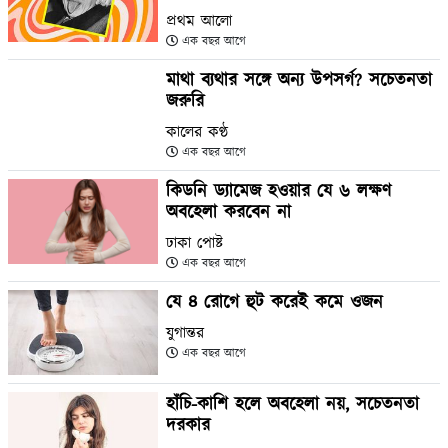
প্রথম আলো
এক বছর আগে
মাথা ব্যথার সঙ্গে অন্য উপসর্গ? সচেতনতা
জরুরি
কালের কণ্ঠ
এক বছর আগে
কিডনি ড্যামেজ হওয়ার যে ৬ লক্ষণ
অবহেলা করবেন না
ঢাকা পোষ্ট
এক বছর আগে
যে ৪ রোগে হুট করেই কমে ওজন
যুগান্তর
এক বছর আগে
হাঁচি-কাশি হলে অবহেলা নয়, সচেতনতা
দরকার