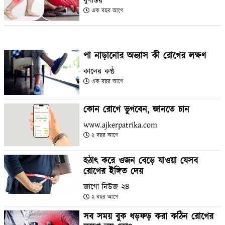
যুগান্তর
এক বছর আগে
পা নাড়ানোর অভ্যাস কী রোগের লক্ষণ
কালের কণ্ঠ
এক বছর আগে
কোন রোগে ভুগবেন, জানতে চান
www.ajkerpatrika.com
২ বছর আগে
হঠাৎ করে ওজন বেড়ে যাওয়া যেসব
রোগের ইঙ্গিত দেয়
জাগো নিউজ ২৪
২ বছর আগে
সব সময় বুক ধড়ফড় করা কঠিন রোগের