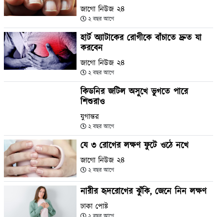
জাগো নিউজ ২৪
২ বছর আগে
হার্ট অ্যাটাকের রোগীকে বাঁচাতে দ্রুত যা
করবেন
জাগো নিউজ ২৪
২ বছর আগে
কিডনির জটিল অসুখে ভুগতে পারে
শিশুরাও
যুগান্তর
২ বছর আগে
যে ৩ রোগের লক্ষণ ফুটে ওঠে নখে
জাগো নিউজ ২৪
২ বছর আগে
নারীর হৃদরোগের ঝুঁকি, জেনে নিন লক্ষণ
ঢাকা পোষ্ট
২ বছর আগে