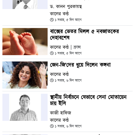
ড. কানন পুরকায়স্থ
কালের কণ্ঠ
১ সপ্তাহ, ৫ দিন আগে
বাক্সের ভেতর মিলল ৫ নবজাতকের
দেহাবশেষ
কালের কণ্ঠ
| ফ্রান্স
১ সপ্তাহ, ৫ দিন আগে
জেন-জি’দের ধুয়ে দিলেন কঙ্গনা
কালের কণ্ঠ
১ সপ্তাহ, ৬ দিন আগে
স্থানীয় নির্বাচনে যেভাবে সেনা মোতায়েন
চায় ইসি
কাজী হাফিজ
কালের কণ্ঠ
১ সপ্তাহ, ৬ দিন আগে