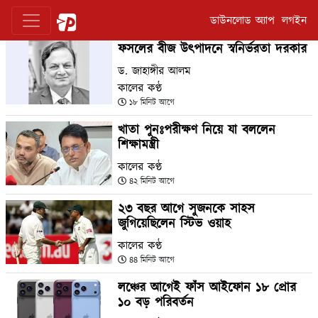
ডাউনলোড অ্যাপ
লগইন
ফসলের বীজ উৎপাদনে স্বনির্ভরতা দরকার
ড. জাহাঙ্গীর আলম
কালের কণ্ঠ
১৮ মিনিট আগে
খাতা পুনঃপরীক্ষণ নিয়ে যা বললেন
শিক্ষামন্ত্রী
কালের কণ্ঠ
৪২ মিনিট আগে
২৩ বছর আগে সুজনকে সাহস
জুগিয়েছিলেন স্টিভ ওয়াহ
কালের কণ্ঠ
৪৪ মিনিট আগে
লঞ্চের আগেই ফাঁস আইফোন ১৮ প্রোর
১০ বড় পরিবর্তন