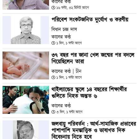
কালের কণ্ঠ
১৬ ঘণ্টা, ৩২ মিনিট আগে
পরিবেশ সংকটজনিত দুর্যোগ ও করণীয়
বিধান চন্দ্র দাস
কালের কণ্ঠ
১ দিন, ১ ঘণ্টা আগে
৩৭ বছর পর জানা গেল জন্মের পর বদলে
গিয়েছিলেন তারা
কালের কণ্ঠ
| চীন
১ দিন, ১ ঘণ্টা আগে
থাইল্যান্ডের স্কুলে ১৪ বছরের শিক্ষার্থীর
গুলিতে নিহত অন্তত ৬
কালের কণ্ঠ
৩ দিন, ১ ঘণ্টা আগে
জলবায়ু পরিবর্তন : আর্থ-সামাজিক প্রভাবের
পাশাপাশি মনস্তাত্ত্বিক ও ভাষাগত দিক
বিবেচনায় নিতে হবে