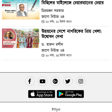
মিছিলের মাইলেজে চেয়ারম্যানের চেয়ার
চিররঞ্জন সরকার
জাগো নিউজ ২৪
২৩ ঘণ্টা, ২২ মিনিট আগে
উন্নয়নের দেশে নাগরিকের প্রিয় খেলা:
উদ্বোধন দেখা
ড. হারুন রশীদ
জাগো নিউজ ২৪
২৩ ঘণ্টা, ২৪ মিনিট আগে
Priyo