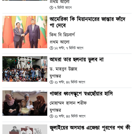
প্রথম আলো
৭ মিনিট আগে
আমেরিকা কি মিয়ানমারের জান্তার ফাঁদে
পা দেবে
কিথ বি রিচবার্গ
প্রথম আলো
১২ ঘণ্টা, ৭ মিনিট আগে
আমরা তার ছলনায় ভুলব না
ড. মাহবুব উল্লাহ
যুগান্তর
২১ ঘণ্টা, ৪২ মিনিট আগে
গাজার ধ্বংসস্তূপে স্বপ্নছোঁয়ার হাসি
মোহাম্মদ হাসান শরীফ
যুগান্তর
২১ ঘণ্টা, ৪৩ মিনিট আগে
জুলাইয়ের অসমাপ্ত এজেন্ডা পূরণের পথ কী