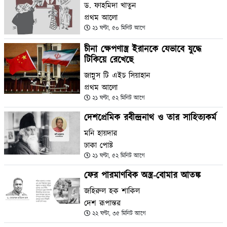
ড. ফাহমিদা খাতুন
প্রথম আলো
২১ ঘণ্টা, ৫০ মিনিট আগে
চীনা ক্ষেপণাস্ত্র ইরানকে যেভাবে যুদ্ধে
টিকিয়ে রেখেছে
জান্নুস টি এইচ সিয়াহান
প্রথম আলো
২১ ঘণ্টা, ৫২ মিনিট আগে
দেশপ্রেমিক রবীন্দ্রনাথ ও তার সাহিত্যকর্ম
মনি হায়দার
ঢাকা পোষ্ট
২১ ঘণ্টা, ৫২ মিনিট আগে
ফের পারমাণবিক অস্ত্র-বোমার আতঙ্ক
জহিরুল হক শাকিল
দেশ রূপান্তর
২২ ঘণ্টা, ৩৫ মিনিট আগে