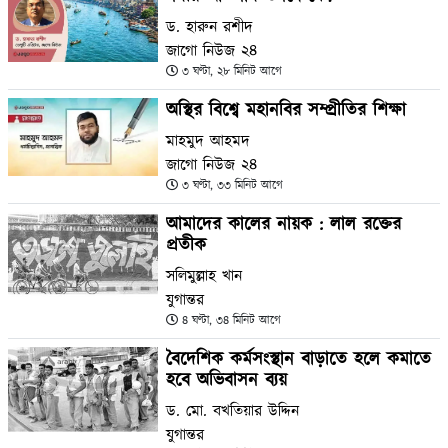
ড. হারুন রশীদ
জাগো নিউজ ২৪
৩ ঘণ্টা, ২৮ মিনিট আগে
অস্থির বিশ্বে মহানবির সম্প্রীতির শিক্ষা
মাহমুদ আহমদ
জাগো নিউজ ২৪
৩ ঘণ্টা, ৩৩ মিনিট আগে
আমাদের কালের নায়ক : লাল রক্তের
প্রতীক
সলিমুল্লাহ খান
যুগান্তর
৪ ঘণ্টা, ৩৪ মিনিট আগে
বৈদেশিক কর্মসংস্থান বাড়াতে হলে কমাতে
হবে অভিবাসন ব্যয়
ড. মো. বখতিয়ার উদ্দিন
যুগান্তর