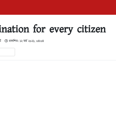
ination for every citizen
য়
প্রকাশিত: ১২ মার্চ ২০২১, ০৪:০৪
In
hare