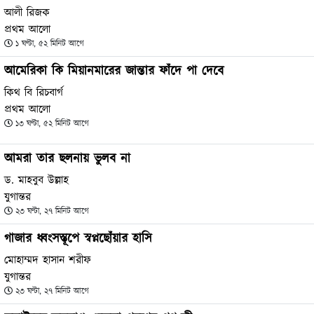
আলী রিজক
প্রথম আলো
১ ঘণ্টা, ৫২ মিনিট আগে
আমেরিকা কি মিয়ানমারের জান্তার ফাঁদে পা দেবে
কিথ বি রিচবার্গ
প্রথম আলো
১৩ ঘণ্টা, ৫২ মিনিট আগে
আমরা তার ছলনায় ভুলব না
ড. মাহবুব উল্লাহ
যুগান্তর
২৩ ঘণ্টা, ২৭ মিনিট আগে
গাজার ধ্বংসস্তূপে স্বপ্নছোঁয়ার হাসি
মোহাম্মদ হাসান শরীফ
যুগান্তর
২৩ ঘণ্টা, ২৭ মিনিট আগে