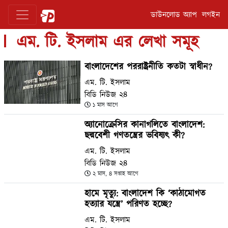
ডাউনলোড অ্যাপ
লগইন
এম. টি. ইসলাম এর লেখা সমূহ
বাংলাদেশের পররাষ্ট্রনীতি কতটা স্বাধীন?
এম. টি. ইসলাম
বিডি নিউজ ২৪
১ মাস আগে
অ্যানোক্রেসির কানাগলিতে বাংলাদেশ:
ছদ্মবেশী গণতন্ত্রের ভবিষ্যৎ কী?
এম. টি. ইসলাম
বিডি নিউজ ২৪
২ মাস, ৪ সপ্তাহ আগে
হামে মৃত্যু: বাংলাদেশ কি ‘কাঠামোগত
হত্যার যন্ত্রে’ পরিণত হচ্ছে?
এম. টি. ইসলাম