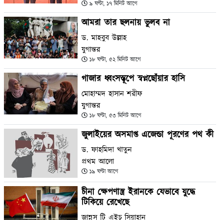
৯ ঘণ্টা, ১৭ মিনিট আগে
আমরা তার ছলনায় ভুলব না
ড. মাহবুব উল্লাহ
যুগান্তর
১৮ ঘণ্টা, ৫২ মিনিট আগে
গাজার ধ্বংসস্তূপে স্বপ্নছোঁয়ার হাসি
মোহাম্মদ হাসান শরীফ
যুগান্তর
১৮ ঘণ্টা, ৫৩ মিনিট আগে
জুলাইয়ের অসমাপ্ত এজেন্ডা পূরণের পথ কী
ড. ফাহমিদা খাতুন
প্রথম আলো
১৯ ঘণ্টা আগে
চীনা ক্ষেপণাস্ত্র ইরানকে যেভাবে যুদ্ধে
টিকিয়ে রেখেছে
জান্নুস টি এইচ সিয়াহান