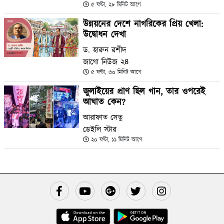
৫ ঘণ্টা, ২৮ মিনিট আগে
উন্নয়নের দেশে নাগরিকের প্রিয় খেলা:
উদ্বোধন দেখা
ড. হারুন রশীদ
জাগো নিউজ ২৪
৫ ঘণ্টা, ৩০ মিনিট আগে
জুলাইয়ের প্রাণ ছিল গান, তার ওপরেই
আঘাত কেন?
আরাফাত সেতু
ডেইলি স্টার
২০ ঘণ্টা, ১১ মিনিট আগে