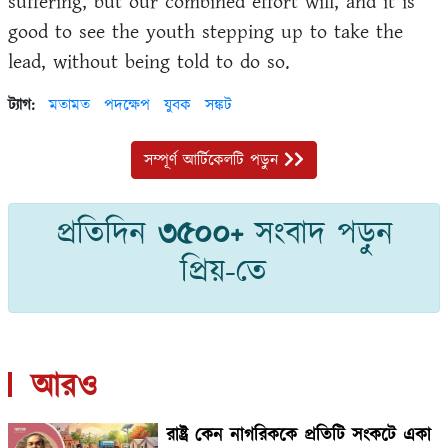
suffering, but our combined effort will, and it is
good to see the youth stepping up to take the
lead, without being told to do so.
ট্যাগ:
মতামত
পদক্ষেপ
যুবক
সঙ্কট
সম্পূর্ণ আর্টিকেলটি পড়ুন
প্রতিদিন
৩৫০০+
সংবাদ পড়ুন
প্রিয়-তে
আরও
রাষ্ট্র কেন নাগরিককে প্রতিটি সংকটে একা