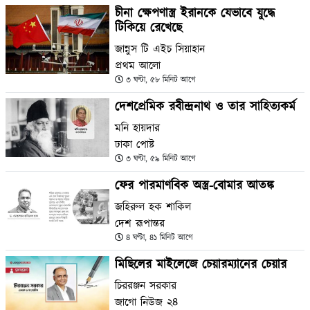
চীনা ক্ষেপণাস্ত্র ইরানকে যেভাবে যুদ্ধে
টিকিয়ে রেখেছে
জান্নুস টি এইচ সিয়াহান
প্রথম আলো
৩ ঘণ্টা, ৫৮ মিনিট আগে
দেশপ্রেমিক রবীন্দ্রনাথ ও তার সাহিত্যকর্ম
মনি হায়দার
ঢাকা পোষ্ট
৩ ঘণ্টা, ৫৯ মিনিট আগে
ফের পারমাণবিক অস্ত্র-বোমার আতঙ্ক
জহিরুল হক শাকিল
দেশ রূপান্তর
৪ ঘণ্টা, ৪১ মিনিট আগে
মিছিলের মাইলেজে চেয়ারম্যানের চেয়ার
চিররঞ্জন সরকার
জাগো নিউজ ২৪