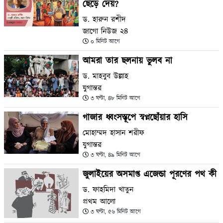
ছেড়ে দেয়?
ড. হারুন রশীদ
জাগো নিউজ ২৪
০ মিনিট আগে
আমরা তার ছলনায় ভুলব না
ড. মাহবুব উল্লাহ
যুগান্তর
৩ ঘণ্টা, ৪৮ মিনিট আগে
গাজার ধ্বংসস্তূপে স্বপ্নছোঁয়ার হাসি
মোহাম্মদ হাসান শরীফ
যুগান্তর
৩ ঘণ্টা, ৪৯ মিনিট আগে
জুলাইয়ের অসমাপ্ত এজেন্ডা পূরণের পথ কী
ড. ফাহমিদা খাতুন
প্রথম আলো
৩ ঘণ্টা, ৫৬ মিনিট আগে