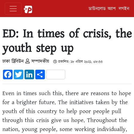
ডাউনলোড অ্যাপ
লগইন
ED: In times of crisis, the
youth step up
ঢাকা ট্রিবিউন
সম্পাদকীয়
প্রকাশিত: ১৮ এপ্রিল ২০২১, ০৮:৩৩
Facebook
Twitter
LinkedIn
Share
Even in times such this, there are reasons to hope
for a brighter future. The initiatives taken by the
youth of this country to help poor people pull
through this crisis give us hope. Throughout the
nation, young people, some working individually,