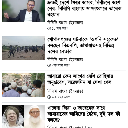
দ্রুতই দেশে ফিরে আসব, নির্বাচনে অংশ
নেব- বিবিসি বাংলায় সাক্ষাৎকারে তারেক
রহমান
বিবিসি বাংলা (ইংল্যান্ড)
১০ মাস আগে
গোপালগঞ্জের ঘটনাকে 'অশনি সংকেত'
বলছেন বিএনপি, জামায়াতসহ বিভিন্ন
দলের নেতারা
বিবিসি বাংলা (ইংল্যান্ড)
এক বছর আগে
আবারো কেন লাখের বেশি রোহিঙ্গার
অনুপ্রবেশ, সরেজমিন যা দেখা গেল
বিবিসি বাংলা (ইংল্যান্ড)
এক বছর আগে
খালেদা জিয়া ও তারেকের সাথে
জামায়াতের আমিরের বৈঠক, দুই দল কী
বলছে?