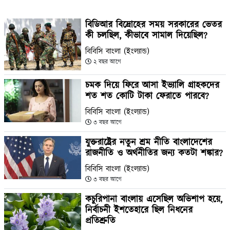
বিডিআর বিদ্রোহের সময় সরকারের ভেতর
কী চলছিল, কীভাবে সামাল দিয়েছিল?
বিবিসি বাংলা (ইংল্যান্ড)
২ বছর আগে
চমক দিয়ে ফিরে আসা ইভ্যালি গ্রাহকদের
শত শত কোটি টাকা ফেরাতে পারবে?
বিবিসি বাংলা (ইংল্যান্ড)
৩ বছর আগে
যুক্তরাষ্ট্রের নতুন শ্রম নীতি বাংলাদেশের
রাজনীতি ও অর্থনীতির জন্য কতটা শঙ্কার?
বিবিসি বাংলা (ইংল্যান্ড)
৩ বছর আগে
কচুরিপানা বাংলায় এসেছিল অভিশাপ হয়ে,
নির্বাচনী ইশতেহারে ছিল নিধনের
প্রতিশ্রুতি