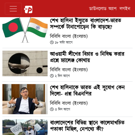
ডাউনলোড অ্যাপ
লগইন
শেখ হাসিনা ইস্যুতে বাংলাদেশ-ভারত
সম্পর্কে টানাপোড়েন কি বাড়ছে?
বিবিসি বাংলা (ইংল্যান্ড)
১৮ ঘন্টা আগে
আওয়ামী লীগের বিচার ও নিষিদ্ধ করার
প্রশ্নে চ্যালেঞ্জ কোথায়
বিবিসি বাংলা (ইংল্যান্ড)
২ দিন আগে
শেখ হাসিনাকে ভারত এই সুযোগ কেন
দিলো- প্রশ্ন বিএনপির
বিবিসি বাংলা (ইংল্যান্ড)
৩ দিন আগে
বাংলাদেশের বিভিন্ন স্থানে কালেমাখচিত
পতাকা মিছিল, নেপথ্যে কী?