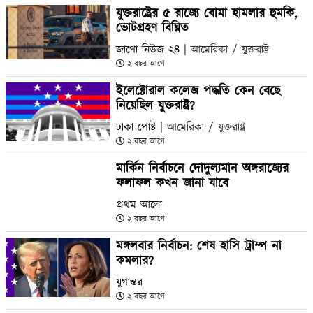
যুক্তরাষ্ট্রের ৫ রাজ্যে বোমা হামলার হুমকি,
ভোটগ্রহণ বিঘ্নিত
জাগো নিউজ ২৪
| আমেরিকা / যুক্তরাষ্ট্র
২ বছর আগে
ইলেক্টোরাল কলেজ পদ্ধতি কেন বেছে
নিয়েছিল যুক্তরাষ্ট্র?
ঢাকা পোষ্ট
| আমেরিকা / যুক্তরাষ্ট্র
২ বছর আগে
মার্কিন নির্বাচনে দোদুল্যমান অঙ্গরাজ্যের
ফলাফল কখন জানা যাবে
প্রথম আলো
২ বছর আগে
মঙ্গলবার নির্বাচন: শেষ হাসি ট্রাম্প না
কমলার?
যুগান্তর
২ বছর আগে