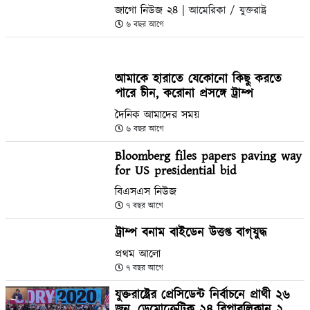
জাগো নিউজ ২৪
| আমেরিকা / যুক্তরাষ্ট্র
৬ বছর আগে
আমাকে হারাতে যেকোনো কিছু করতে
পারে চীন, করোনা প্রসঙ্গে ট্রাম্প
দৈনিক আমাদের সময়
৬ বছর আগে
Bloomberg files papers paving way
for US presidential bid
বিএসএস নিউজ
৭ বছর আগে
ট্রাম্প বনাম বাইডেন উত্তপ্ত বাগ্‌যুদ্ধ
প্রথম আলো
৭ বছর আগে
যুক্তরাষ্ট্রের প্রেসিডেন্ট নির্বাচনে প্রাথী ২৬
জন, ডেমোক্রেটিক ২৪ রিপাবলিকান ২