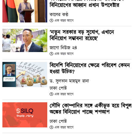
বিনিয়োগের আহ্বান প্রধান উপদেষ্টার
কালের কণ্ঠ
এক বছর আগে
‘নতুন সরকার বড় সুযোগ, এখানে
বিনিয়োগ সম্ভাবনা রয়েছে’
জাগো নিউজ ২৪
এক বছর আগে
বিদেশি বিনিয়োগের ক্ষেত্রে পরিবেশ কেমন
হওয়া উচিত?
ড. সুলতান মাহমুদ রানা
ঢাকা পোষ্ট
এক বছর আগে
সৌদি কোম্পানির সঙ্গে একীভূত হয়ে বিপুল
অঙ্কের বিনিয়োগ পাচ্ছে শপআপ
ঢাকা পোষ্ট
এক বছর আগে