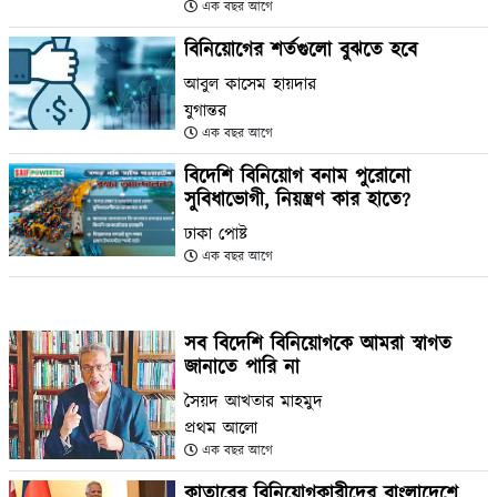
এক বছর আগে
বিনিয়োগের শর্তগুলো বুঝতে হবে
আবুল কাসেম হায়দার
যুগান্তর
এক বছর আগে
বিদেশি বিনিয়োগ বনাম পুরোনো
সুবিধাভোগী, নিয়ন্ত্রণ কার হাতে?
ঢাকা পোষ্ট
এক বছর আগে
সব বিদেশি বিনিয়োগকে আমরা স্বাগত
জানাতে পারি না
সৈয়দ আখতার মাহমুদ
প্রথম আলো
এক বছর আগে
কাতারের বিনিয়োগকারীদের বাংলাদেশে