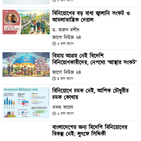
২ মাস আগে
বিনিয়োগের বড় বাধা জ্বালানি সংকট ও
আমলাতান্ত্রিক দেয়াল
ড. হারুন রশীদ
জাগো নিউজ ২৪
৩ মাস আগে
বিমায় আগ্রহ নেই বিদেশি
বিনিয়োগকারীদের, নেপথ্যে ‘আস্থার সংকট’
জাগো নিউজ ২৪
৪ মাস আগে
বিনিয়োগে চমক নেই, আশিক চৌধুরীর
চমক কোথায়
প্রথম আলো
৬ মাস আগে
বাংলাদেশের জন্য বিদেশি বিনিয়োগের
বিকল্প নেই: লুৎফে সিদ্দিকী