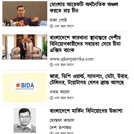
মোংলায় আরেকটি অর্থনৈতিক অঞ্চল
করতে চায় চীন
ঢাকা পোষ্ট
এক বছর আগে
বাংলাদেশে কারখানা স্থানান্তরে দেশীয়
বিনিয়োগকারীদের সহায়তা দেবে চীনা
এক্সিম ব্যাংক
www.ajkerpatrika.com
এক বছর আগে
জারা, ডিপি ওয়ার্ল্ড, স্যামসাং, মেটা, উবার,
টেলিনর, টয়োটাসহ যেসব ব্র্যান্ড আসছে
প্রথম আলো
এক বছর আগে
বাংলাদেশে মার্কিন বিনিয়োগের উচ্চাশা
মোস্তফা কামাল
দেশ রূপান্তর
এক বছর আগে