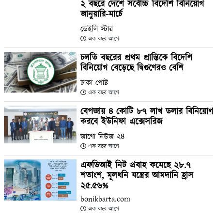
২ বছরে দেশে সর্বোচ্চ বিদেশি বিনিয়োগ
জানুয়ারি-মার্চে
ডেইলি স্টার
এক বছর আগে
চলতি বছরের প্রথম প্রান্তিকে বিদেশি
বিনিয়োগ বেড়েছে দ্বিগুণেরও বেশি
ঢাকা পোষ্ট
এক বছর আগে
বেপজায় ৪ কোটি ৮৭ লাখ ডলার বিনিয়োগ
করবে ইউনিফা এক্সেসরিজ
জাগো নিউজ ২৪
এক বছর আগে
এফডিআই নিট প্রবাহ কমেছে ২৮.৭
শতাংশ, মূলধনি যন্ত্রের আমদানি হ্রাস
২৫.৫৬%
bonikbarta.com
এক বছর আগে