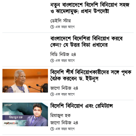
নতুন বাংলাদেশে বিদেশি বিনিয়োগ সহজ
ও ঝামেলামুক্ত: প্রধান উপদেষ্টা
ডেইলি স্টার
এক বছর আগে
বাংলাদেশে বিদেশিরা বিনিয়োগ করবে
কেন? যে উত্তর বিডা প্রধানের
বিডি নিউজ ২৪
এক বছর আগে
বিদেশি শীর্ষ বিনিয়োগকারীদের সঙ্গে পৃথক
বৈঠক করবেন ড. ইউনূস
জাগো নিউজ ২৪
এক বছর আগে
বিদেশি বিনিয়োগ এবং রেমিট্যান্স
রিয়াজুল হক
জাগো নিউজ ২৪
এক বছর আগে