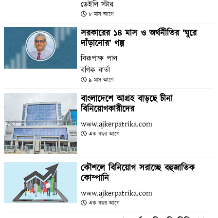
ডেইলি স্টার
৮ মাস আগে
সরকারের ১৪ মাস ও অর্থনীতির ‘ঘুরে
দাঁড়ানোর’ গল্প
বিরূপাক্ষ পাল
বণিক বার্তা
৯ মাস আগে
বাংলাদেশে আগ্রহ বাড়ছে চীনা
বিনিয়োগকারীদের
www.ajkerpatrika.com
এক বছর আগে
কৌশলে বিনিয়োগ সরাচ্ছে বহুজাতিক
কোম্পানি
www.ajkerpatrika.com
এক বছর আগে