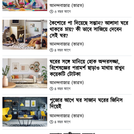
আনন্দবাজার (ভারত)
৩ বছর আগে
কৈশোরে পা দিয়েছে সন্তান? আলাদা ঘরে
থাকতে চায়? কী ভাবে সাজিয়ে দেবেন
সেই ঘর?
আনন্দবাজার (ভারত)
৪ বছর আগে
ঘরের সঙ্গে মানিয়ে হোক অন্দরসজ্জা,
বিশেষজ্ঞের পরামর্শ ছাড়াও মাথায় রাখুন
কয়েকটি টোটকা
আনন্দবাজার (ভারত)
৪ বছর আগে
পুজোর আগে ঘর সাজান ঘরের জিনিস
দিয়েই
আনন্দবাজার (ভারত)
৪ বছর আগে