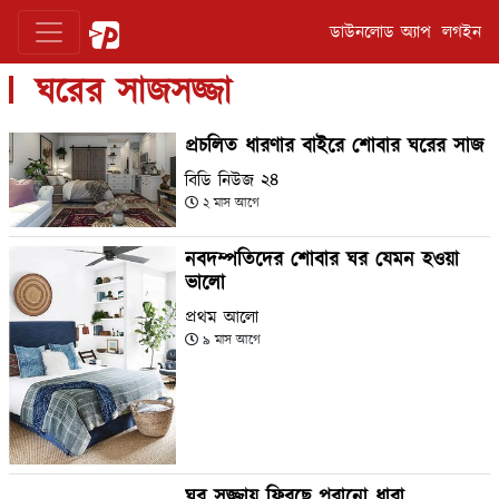
ডাউনলোড অ্যাপ
লগইন
ঘরের সাজসজ্জা
প্রচলিত ধারণার বাইরে শোবার ঘরের সাজ
বিডি নিউজ ২৪
২ মাস আগে
নবদম্পতিদের শোবার ঘর যেমন হওয়া
ভালো
প্রথম আলো
৯ মাস আগে
ঘর সজ্জায় ফিরছে পুরানো ধারা