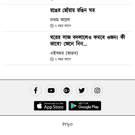
রঙের ছোঁয়ায় রঙিন ঘর
প্রথম আলো
৭ বছর আগে
ঘরের সাজ বদলালেও কমবে ওজন! কী
ভাবে? জেনে নিন...
এইসময় (ভারত)
৭ বছর আগে
Priyo