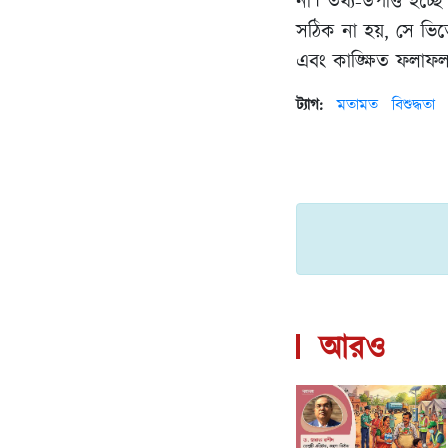
না। তথ্য-উপাত্ত হচ্
সঠিক না হয়, সে ভিত
এবং কাঙ্ক্ষিত ফলাফ
ট্যাগ:
মতামত
বিশুদ্ধতা
আরও