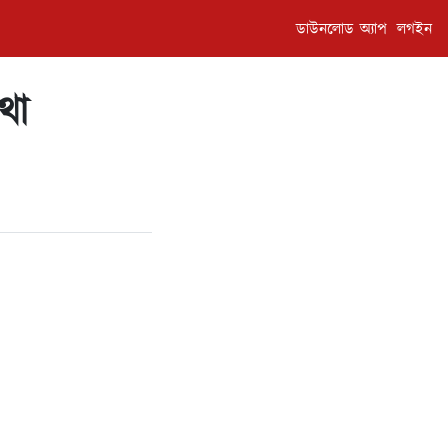
ডাউনলোড অ্যাপ
লগইন
থা