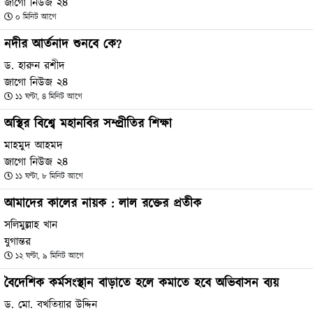
জাগো নিউজ ২৪
০ মিনিট আগে
নদীর আর্তনাদ শুনবে কে?
ড. হারুন রশীদ
জাগো নিউজ ২৪
১১ ঘণ্টা, ৪ মিনিট আগে
অস্থির বিশ্বে মহানবির সম্প্রীতির শিক্ষা
মাহমুদ আহমদ
জাগো নিউজ ২৪
১১ ঘণ্টা, ৮ মিনিট আগে
আমাদের কালের নায়ক : লাল রক্তের প্রতীক
সলিমুল্লাহ খান
যুগান্তর
১২ ঘণ্টা, ৯ মিনিট আগে
বৈদেশিক কর্মসংস্থান বাড়াতে হলে কমাতে হবে অভিবাসন ব্যয়
ড. মো. বখতিয়ার উদ্দিন