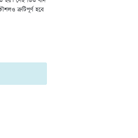
মিত হয়। সেই ভিত যদি
লও ত্রুটিপূর্ণ হবে