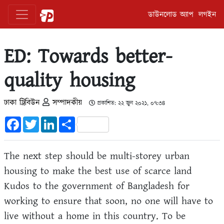
ডাউনলোড অ্যাপ
লগইন
ED: Towards better-
quality housing
ঢাকা ট্রিবিউন
সম্পাদকীয়
প্রকাশিত: ২২ জুন ২০২১, ০৭:৩৪
Facebook
Twitter
LinkedIn
Share
The next step should be multi-storey urban
housing to make the best use of scarce land
Kudos to the government of Bangladesh for
working to ensure that soon, no one will have to
live without a home in this country. To be