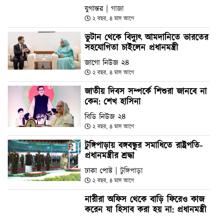
যুগান্তর
| গাজা
২ বছর, ৪ মাস আগে
ভুটান থেকে বিদ্যুৎ আমদানিতে ভারতের
সহযোগিতা চাইলেন প্রধানমন্ত্রী
জাগো নিউজ ২৪
২ বছর, ৪ মাস আগে
জাতীয় দিবস সম্পর্কে শিশুরা জানবে না
কেন: শেখ হাসিনা
বিডি নিউজ ২৪
২ বছর, ৪ মাস আগে
টুঙ্গিপাড়ায় বঙ্গবন্ধুর সমাধিতে রাষ্ট্রপতি-
প্রধানমন্ত্রীর শ্রদ্ধা
ঢাকা পোষ্ট
| টুঙ্গিপাড়া
২ বছর, ৪ মাস আগে
নারীরা অফিস থেকে বাড়ি ফিরেও কাজ
করেন যা হিসাব করা হয় না: প্রধানমন্ত্রী