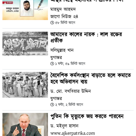
অস্থির বিশ্বে মহানবির সম্প্রীতির শিক্ষা
মাহমুদ আহমদ
জাগো নিউজ ২৪
৫৮ মিনিট আগে
আমাদের কালের নায়ক : লাল রক্তের
প্রতীক
সলিমুল্লাহ খান
যুগান্তর
১ ঘণ্টা, ৫৯ মিনিট আগে
বৈদেশিক কর্মসংস্থান বাড়াতে হলে কমাতে
হবে অভিবাসন ব্যয়
ড. মো. বখতিয়ার উদ্দিন
যুগান্তর
২ ঘণ্টা, ২ মিনিট আগে
পুতিন কি মৃত্যুকে জয় করতে পারবেন
ড. মইনুল হাসান
www.ajkerpatrika.com