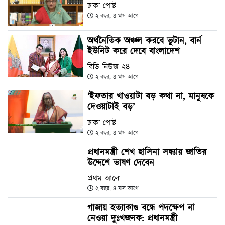
ঢাকা পোষ্ট
২ বছর, ৪ মাস আগে
অর্থনৈতিক অঞ্চল করবে ভুটান, বার্ন
ইউনিট করে দেবে বাংলাদেশ
বিডি নিউজ ২৪
২ বছর, ৪ মাস আগে
‘ইফতার খাওয়াটা বড় কথা না, মানুষকে
দেওয়াটাই বড়’
ঢাকা পোষ্ট
২ বছর, ৪ মাস আগে
প্রধানমন্ত্রী শেখ হাসিনা সন্ধ্যায় জাতির
উদ্দেশে ভাষণ দেবেন
প্রথম আলো
২ বছর, ৪ মাস আগে
গাজায় হত্যাকাণ্ড বন্ধে পদক্ষেপ না
নেওয়া দুঃখজনক: প্রধানমন্ত্রী