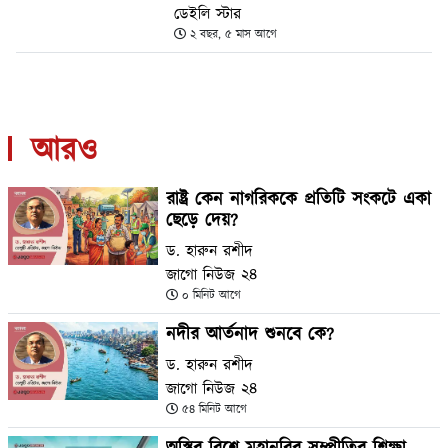
ডেইলি স্টার
২ বছর, ৫ মাস আগে
আরও
রাষ্ট্র কেন নাগরিককে প্রতিটি সংকটে একা
ছেড়ে দেয়?
ড. হারুন রশীদ
জাগো নিউজ ২৪
০ মিনিট আগে
নদীর আর্তনাদ শুনবে কে?
ড. হারুন রশীদ
জাগো নিউজ ২৪
৫৪ মিনিট আগে