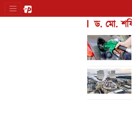
ড. মো. শফ