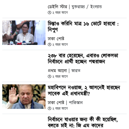
ডেইলি স্টার
| যুক্তরাজ্য / ইংল্যান্ড
২ বছর আগে
চিন্তাও করিনি মাত্র ১৬ ভোটে হারবো :
নিপুণ
ঢাকা পোষ্ট
২ বছর আগে
২৩৮ বার হেরেছেন, এবারও লোকসভা
নির্বাচনে প্রার্থী হচ্ছেন পদ্মরাজন
প্রথম আলো
| ভারত
২ বছর আগে
মহাবিপদে নওয়াজ, ২ আসনেই হারছেন
সাবেক এই প্রধানমন্ত্রী?
ঢাকা পোষ্ট
| পাকিস্তান
২ বছর আগে
নির্বাচনে যাওয়ার জন্য কী কী হয়েছিল,
বলতে চাই না: জি এম কাদের