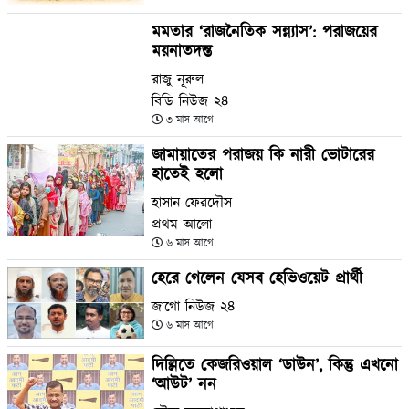
মমতার ‘রাজনৈতিক সন্ন্যাস’: পরাজয়ের
ময়নাতদন্ত
রাজু নূরুল
বিডি নিউজ ২৪
৩ মাস আগে
জামায়াতের পরাজয় কি নারী ভোটারের
হাতেই হলো
হাসান ফেরদৌস
প্রথম আলো
৬ মাস আগে
হেরে গেলেন যেসব হেভিওয়েট প্রার্থী
জাগো নিউজ ২৪
৬ মাস আগে
দিল্লিতে কেজরিওয়াল ‘ডাউন’, কিন্তু এখনো
‘আউট’ নন