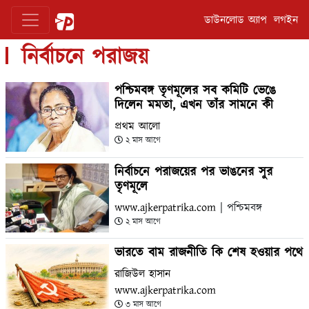
ডাউনলোড অ্যাপ
লগইন
নির্বাচনে পরাজয়
পশ্চিমবঙ্গ তৃণমূলের সব কমিটি ভেঙে
দিলেন মমতা, এখন তাঁর সামনে কী
প্রথম আলো
২ মাস আগে
নির্বাচনে পরাজয়ের পর ভাঙনের সুর
তৃণমূলে
www.ajkerpatrika.com
| পশ্চিমবঙ্গ
২ মাস আগে
ভারতে বাম রাজনীতি কি শেষ হওয়ার পথে
রাজিউল হাসান
www.ajkerpatrika.com
৩ মাস আগে