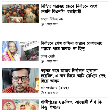
নিশ্চিত পরাজয় জেনে নির্বাচনে অংশ
নেয়নি বিএনপি: স্বরাষ্ট্রমন্ত্রী
জাগো নিউজ ২৪
৩ বছর আগে
নির্বাচনে শেখ হাসিনা হারলে বেকায়দায়
পড়তে পারে ভারত: দ্য হিন্দু
ঢাকা পোষ্ট
৩ বছর আগে
ষড়যন্ত্র করে আমায় নির্বাচনে হারানো
হয়েছিল, এ বার জিতে আমি দেখিয়ে দেব:
হিরো আলম
আনন্দবাজার (ভারত)
৩ বছর আগে
গাজীপুরের হার-জিত: আওয়ামী লীগ কি
কিছু শিখবে?