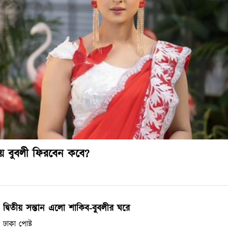
িয়ে বুবলী ফিরবেন কবে?
দ্বিতীয় সন্তান এলো শাকিব-বুবলীর ঘরে
ঢাকা পোষ্ট