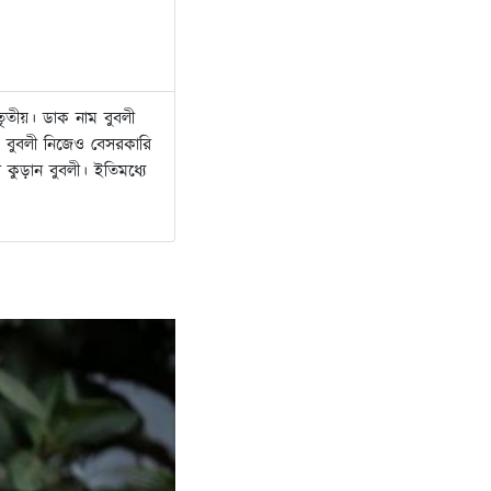
ৃতীয়। ডাক নাম বুবলী
 বুবলী নিজেও বেসরকারি
 কুড়ান বুবলী। ইতিমধ্যে