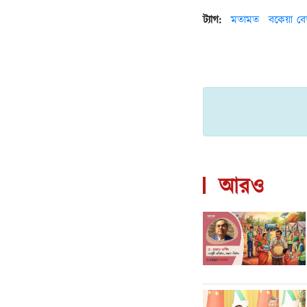
ট্যাগ:
মতামত
বকেয়া ব
আরও