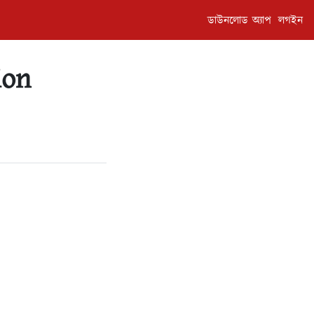
ডাউনলোড অ্যাপ
লগইন
ion