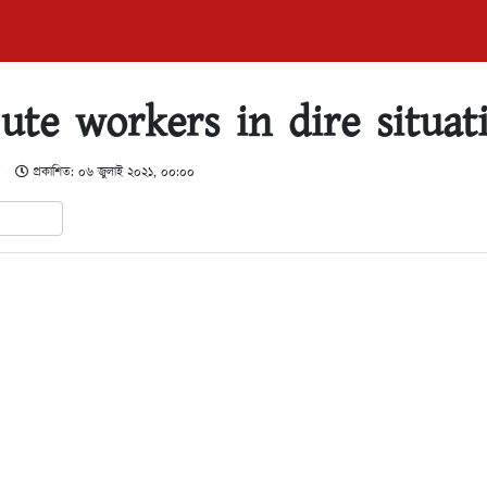
jute workers in dire situat
প্রকাশিত: ০৬ জুলাই ২০২১, ০০:০০
In
hare