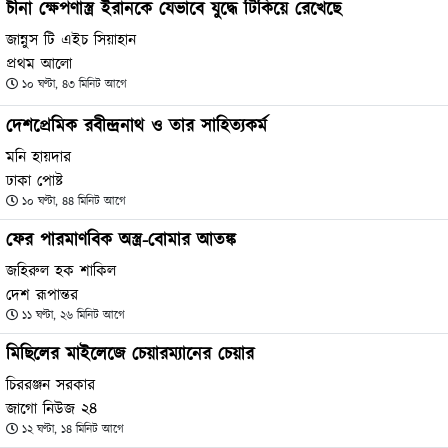
চীনা ক্ষেপণাস্ত্র ইরানকে যেভাবে যুদ্ধে টিকিয়ে রেখেছে
জান্নুস টি এইচ সিয়াহান
প্রথম আলো
১০ ঘণ্টা, ৪৩ মিনিট আগে
দেশপ্রেমিক রবীন্দ্রনাথ ও তার সাহিত্যকর্ম
মনি হায়দার
ঢাকা পোষ্ট
১০ ঘণ্টা, ৪৪ মিনিট আগে
ফের পারমাণবিক অস্ত্র-বোমার আতঙ্ক
জহিরুল হক শাকিল
দেশ রূপান্তর
১১ ঘণ্টা, ২৬ মিনিট আগে
মিছিলের মাইলেজে চেয়ারম্যানের চেয়ার
চিররঞ্জন সরকার
জাগো নিউজ ২৪
১২ ঘণ্টা, ১৪ মিনিট আগে