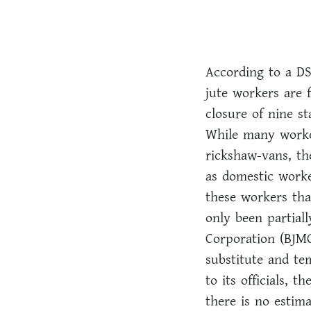
According to a DS
jute workers are 
closure of nine st
While many worker
rickshaw-vans, th
as domestic worke
these workers tha
only been partial
Corporation (BJMC
substitute and te
to its officials, 
there is no estim