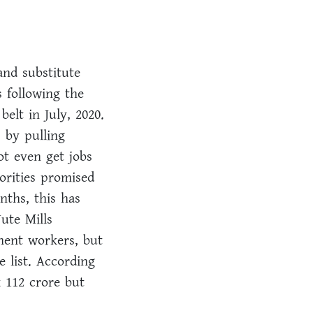
and substitute
s following the
belt in July, 2020.
 by pulling
t even get jobs
orities promised
nths, this has
ute Mills
nent workers, but
 list. According
k 112 crore but