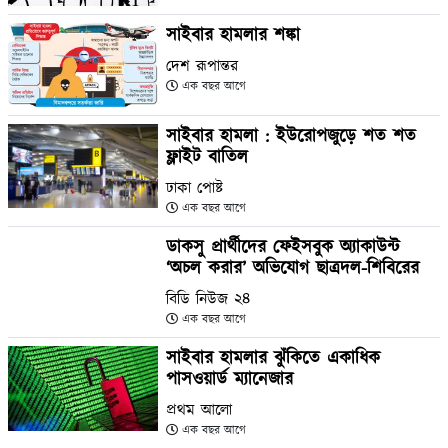
সাইবার হামলার শঙ্কা
দেশ রূপান্তর
এক বছর আগে
সাইবার হামলা : ইউরোপজুড়ে শত শত
ফ্লাইট বাতিল
ঢাকা পোষ্ট
এক বছর আগে
ডাকসু প্রার্থীদের ফেইসবুক অ্যাকাউন্ট
‘অচল করার’ অভিযোগ ছাত্রদল-শিবিরের
বিডি নিউজ ২৪
এক বছর আগে
সাইবার হামলার ঝুঁকিতে একাধিক
পাসওয়ার্ড ম্যানেজার
প্রথম আলো
এক বছর আগে