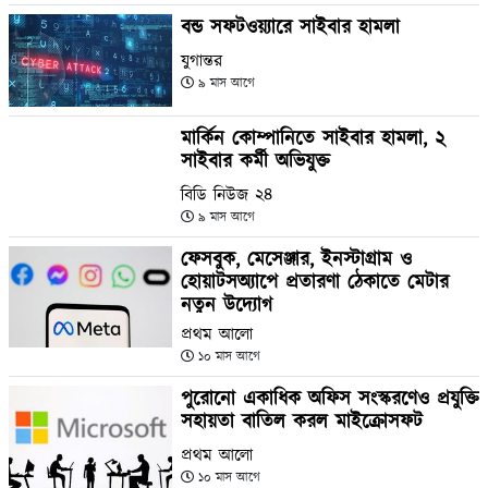
বন্ড সফটওয়্যারে সাইবার হামলা
যুগান্তর
৯ মাস আগে
মার্কিন কোম্পানিতে সাইবার হামলা, ২
সাইবার কর্মী অভিযুক্ত
বিডি নিউজ ২৪
৯ মাস আগে
ফেসবুক, মেসেঞ্জার, ইনস্টাগ্রাম ও
হোয়াটসঅ্যাপে প্রতারণা ঠেকাতে মেটার
নতুন উদ্যোগ
প্রথম আলো
১০ মাস আগে
পুরোনো একাধিক অফিস সংস্করণেও প্রযুক্তি
সহায়তা বাতিল করল মাইক্রোসফট
প্রথম আলো
১০ মাস আগে