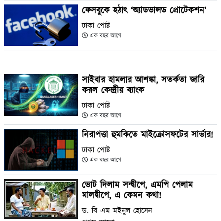
ফেসবুকে হঠাৎ ‘অ্যাডভান্সড প্রোটেকশন’
ঢাকা পোষ্ট
এক বছর আগে
সাইবার হামলার আশঙ্কা, সতর্কতা জারি
করল কেন্দ্রীয় ব্যাংক
ঢাকা পোষ্ট
এক বছর আগে
নিরাপত্তা হুমকিতে মাইক্রোসফটের সার্ভার!
ঢাকা পোষ্ট
এক বছর আগে
ভোট দিলাম সন্দ্বীপে, এমপি পেলাম
মালদ্বীপে, এ কেমন কথা!
ড. বি এম মইনুল হোসেন