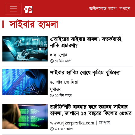
ডাউনলোড অ্যাপ
লগইন
সাইবার হামলা
এআইয়ের সাইবার হামলা: সতর্কবার্তা,
নাকি প্রচারণা?
ঢাকা পোষ্ট
১৪ দিন আগে
সাইবার হ্যাকিং রোধে কৃত্রিম বুদ্ধিমত্তা
ড. শাহ জে মিয়া
যুগান্তর
২২ দিন আগে
চ্যাটজিপিটি ব্যবহার করে ভয়াবহ সাইবার
হামলা, জাপানে ১৫ বছরের কিশোর গ্রেপ্তার
www.ajkerpatrika.com
| জাপান
এক মাস আগে