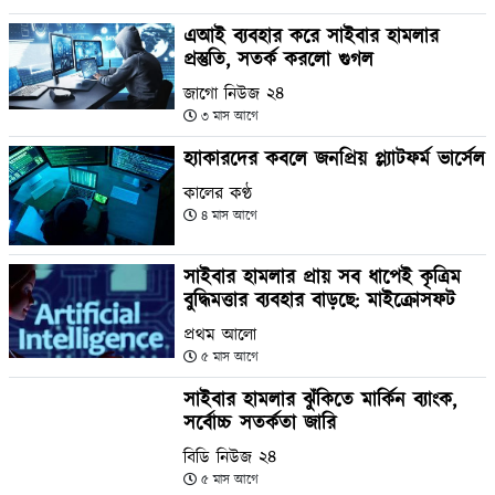
এআই ব্যবহার করে সাইবার হামলার
প্রস্তুতি, সতর্ক করলো গুগল
জাগো নিউজ ২৪
৩ মাস আগে
হ্যাকারদের কবলে জনপ্রিয় প্ল্যাটফর্ম ভার্সেল
কালের কণ্ঠ
৪ মাস আগে
সাইবার হামলার প্রায় সব ধাপেই কৃত্রিম
বুদ্ধিমত্তার ব্যবহার বাড়ছে: মাইক্রোসফট
প্রথম আলো
৫ মাস আগে
সাইবার হামলার ঝুঁকিতে মার্কিন ব্যাংক,
সর্বোচ্চ সতর্কতা জারি
বিডি নিউজ ২৪
৫ মাস আগে