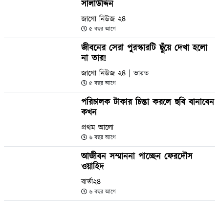
সালাউদ্দিন
জাগো নিউজ ২৪
৫ বছর আগে
জীবনের সেরা পুরস্কারটি ছুঁয়ে দেখা হলো
না তার!
জাগো নিউজ ২৪
| ভারত
৫ বছর আগে
পরিচালক টাকার চিন্তা করলে ছবি বানাবেন
কখন
প্রথম আলো
৬ বছর আগে
আজীবন সম্মাননা পাচ্ছেন ফেরদৌস
ওয়াহিদ
বার্তা২৪
৬ বছর আগে