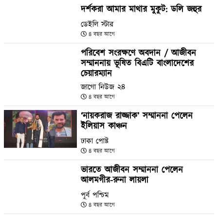
দর্শকরা আমার মাথার মুকুট: ডলি জহুর
ডেইলি স্টার
৪ বছর আগে
পরিবেশ সংরক্ষণে অবদান / আজীবন
সম্মাননায় ভূষিত বিএটি বাংলাদেশের
চেয়ারম্যান
জাগো নিউজ ২৪
৪ বছর আগে
‘নায়করাজ রাজ্জাক’ সম্মাননা পেলেন
ইলিয়াস কাঞ্চন
ঢাকা পোষ্ট
৪ বছর আগে
ভারতে আজীবন সম্মাননা পেলেন
আলমগীর-রুনা লায়লা
পূর্ব পশ্চিম
৪ বছর আগে