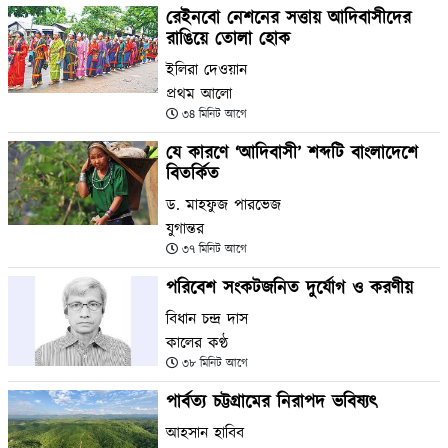
রেইনবো নেশনের সত্তায় আদিবাসীদের
রাঙিয়ে তোলা হোক
ইলিরা দেওয়ান
প্রথম আলো
৩৪ মিনিট আগে
যে কারণে ‘আদিবাসী’ শব্দটি বাংলাদেশে
বিতর্কিত
ড. মাহফুজ পারভেজ
যুগান্তর
৩৭ মিনিট আগে
পরিবেশ সংকটজনিত দুর্যোগ ও করণীয়
বিধান চন্দ্র দাস
কালের কণ্ঠ
৩৮ মিনিট আগে
পার্বত্য চট্টগ্রামের নিরাপদ ভবিষ্যৎ
আহসান হাবিব