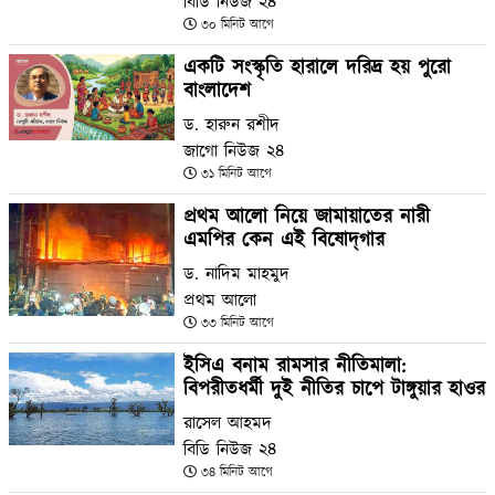
বিডি নিউজ ২৪
৩০ মিনিট আগে
একটি সংস্কৃতি হারালে দরিদ্র হয় পুরো
বাংলাদেশ
ড. হারুন রশীদ
জাগো নিউজ ২৪
৩১ মিনিট আগে
প্রথম আলো নিয়ে জামায়াতের নারী
এমপির কেন এই বিষোদ্‌গার
ড. নাদিম মাহমুদ
প্রথম আলো
৩৩ মিনিট আগে
ইসিএ বনাম রামসার নীতিমালা:
বিপরীতধর্মী দুই নীতির চাপে টাঙ্গুয়ার হাওর
রাসেল আহমদ
বিডি নিউজ ২৪
৩৪ মিনিট আগে