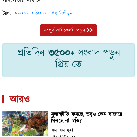
সহিংসতার মাধ‍্যমে।
ট্যাগ:
মতামত
সহিংসতা
শিশু নিপীড়ন
সম্পূর্ণ আর্টিকেলটি পড়ুন
প্রতিদিন
৩৫০০+
সংবাদ পড়ুন
প্রিয়-তে
আরও
মূল্যস্ফীতি কমছে, তবুও কেন বাজারে
মিলছে না স্বস্তি?
এম এম মুসা