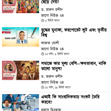
ছেড়ে দেয়?
ড. হারুন রশীদ
জাগো নিউজ ২৪
০ মিনিট আগে
যুদ্ধের মুনাফা, করপোরেট লুট এবং তৃতীয়
বিশ্ব
ফারুক যোশী
জাগো নিউজ ২৪
১২ ঘণ্টা, ৯ মিনিট আগে
সমাজে কার মূল্য বেশি—ক্ষমতাবান, নাকি
ভালো মানুষ?
ড. হারুন রশীদ
জাগো নিউজ ২৪
১২ ঘণ্টা, ১৯ মিনিট আগে
এআই কি সাংবাদিকতায় সংকট তৈরি
করবে?
রাহাত মিনহাজ