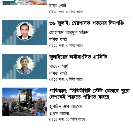
ঢাকা পোষ্ট
১৪ ঘণ্টা, ৬ মিনিট আগে
৩৬ জুলাই: স্বৈরশাসক পতনের দিনপঞ্জি
মোহাম্মদ আবদুল মজিদ
বণিক বার্তা
১৫ ঘণ্টা, ৭ মিনিট আগে
জুলাইয়ের অমীমাংসিত গ্রাফিতি
পাভেল পার্থ
বণিক বার্তা
১৫ ঘণ্টা, ৭ মিনিট আগে
পাকিস্তান: ‘সিকিউরিটি স্টেট’ যেভাবে পুরো
দেশকেই শত্রুতে পরিণত করছে
জুনাইদ এস আহমদ
প্রথম আলো
১৫ ঘণ্টা, ২২ মিনিট আগে