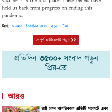
vaccine is in the first place. These beliefs have
held us back from progress on ending this
pandemic.
ট্যাগ:
মতামত
বৈজ্ঞানিক ব্যাখ্যা
করোনা টিকা
সম্পূর্ণ আর্টিকেলটি পড়ুন
প্রতিদিন
৩৫০০+
সংবাদ পড়ুন
প্রিয়-তে
আরও
রাষ্ট্র কেন নাগরিককে প্রতিটি সংকটে একা