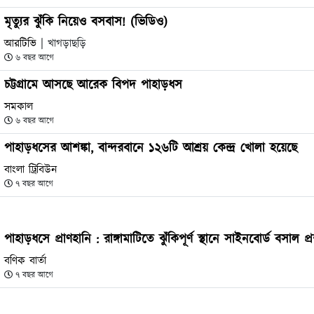
মৃত্যুর ঝুঁকি নিয়েও বসবাস! (ভিডিও)
আরটিভি
| খাগড়াছড়ি
৬ বছর আগে
চট্টগ্রামে আসছে আরেক বিপদ পাহাড়ধস
সমকাল
৬ বছর আগে
পাহাড়ধসের আশঙ্কা, বান্দরবা‌নে ১২৬টি আশ্রয় কেন্দ্র খোলা হ‌য়ে‌ছে ‌
বাংলা ট্রিবিউন
৭ বছর আগে
পাহাড়ধসে প্রাণহানি : রাঙ্গামাটিতে ঝুঁকিপূর্ণ স্থানে সাইনবোর্ড বসাল প
বণিক বার্তা
৭ বছর আগে