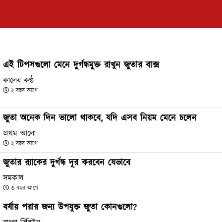
এই টিপসগুলো মেনে দুর্গন্ধমুক্ত রাখুন জুতার বাক্স
কালের কণ্ঠ
২ বছর আগে
জুতা অনেক দিন ভালো থাকবে, যদি এসব নিয়ম মেনে চলেন
প্রথম আলো
২ বছর আগে
জুতার র‌্যাকের দুর্গন্ধ দূর করবেন যেভাবে
সমকাল
৩ বছর আগে
বর্ষায় পরার জন্য উপযুক্ত জুতা কোনগুলো?