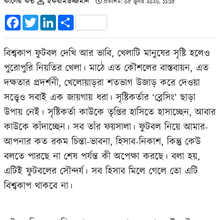
কালের কণ্ঠ
ইকরামউজ্জমান
প্রকাশিত: ০৫ জুলাই ২০২৬, ১১:১৫
Facebook
Twitter
LinkedIn
Share
বিশ্বকাপ ফুটবল দেখি আর ভাবি, খেলাটি মানুষের সৃষ্টি হলেও
পুরোপুরি নিয়তির খেলা। মাঠে এত কৌশলের বাস্তবায়ন, এত
দক্ষতার প্রদর্শনী, খেলোয়াড়রা শতভাগ উজাড় করে দেওয়া
সত্ত্বেও সবাই এক জায়গায় ধরা। সৃষ্টিকর্তার ‘ব্লেসিং’ ছাড়া
উপায় নেই। সৃষ্টিকর্তা কাউকে তৃপ্তির হাসিতে হাসাচ্ছেন, আবার
কাউকে কাঁদাচ্ছেন। সব তাঁর ফয়সালা। ফুটবল নিয়ে আমার-
আপনার কত রকম চিন্তা-ভাবনা, হিসাব-নিকাশ, কিন্তু কেউ
বলতে পারছে না শেষ পর্যন্ত কী অপেক্ষা করছে। বলা হয়,
এটিই ফুটবলের সৌন্দর্য। সব হিসাব মিলে গেলে তো এটি
বিশ্বকাপ থাকবে না।