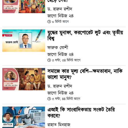
ছেড়ে দেয়?
ড. হারুন রশীদ
জাগো নিউজ ২৪
০ মিনিট আগে
যুদ্ধের মুনাফা, করপোরেট লুট এবং তৃতীয়
বিশ্ব
ফারুক যোশী
জাগো নিউজ ২৪
৩ ঘণ্টা, ৩৪ মিনিট আগে
সমাজে কার মূল্য বেশি—ক্ষমতাবান, নাকি
ভালো মানুষ?
ড. হারুন রশীদ
জাগো নিউজ ২৪
৩ ঘণ্টা, ৪৪ মিনিট আগে
এআই কি সাংবাদিকতায় সংকট তৈরি
করবে?
রাহাত মিনহাজ