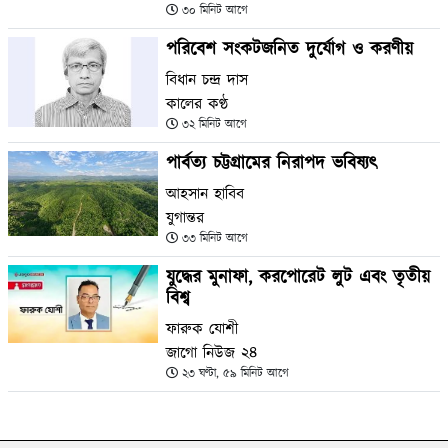
৩০ মিনিট আগে
পরিবেশ সংকটজনিত দুর্যোগ ও করণীয়
বিধান চন্দ্র দাস
কালের কণ্ঠ
৩২ মিনিট আগে
পার্বত্য চট্টগ্রামের নিরাপদ ভবিষ্যৎ
আহসান হাবিব
যুগান্তর
৩৩ মিনিট আগে
যুদ্ধের মুনাফা, করপোরেট লুট এবং তৃতীয়
বিশ্ব
ফারুক যোশী
জাগো নিউজ ২৪
২৩ ঘণ্টা, ৫৯ মিনিট আগে