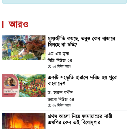
আরও
মূল্যস্ফীতি কমছে, তবুও কেন বাজারে
মিলছে না স্বস্তি?
এম এম মুসা
বিডি নিউজ ২৪
২৫ মিনিট আগে
একটি সংস্কৃতি হারালে দরিদ্র হয় পুরো
বাংলাদেশ
ড. হারুন রশীদ
জাগো নিউজ ২৪
২৬ মিনিট আগে
প্রথম আলো নিয়ে জামায়াতের নারী
এমপির কেন এই বিষোদ্‌গার