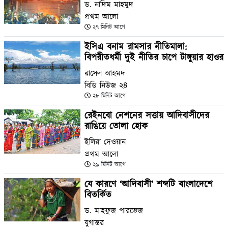
ড. নাদিম মাহমুদ
প্রথম আলো
২৭ মিনিট আগে
ইসিএ বনাম রামসার নীতিমালা:
বিপরীতধর্মী দুই নীতির চাপে টাঙ্গুয়ার হাওর
রাসেল আহমদ
বিডি নিউজ ২৪
২৮ মিনিট আগে
রেইনবো নেশনের সত্তায় আদিবাসীদের
রাঙিয়ে তোলা হোক
ইলিরা দেওয়ান
প্রথম আলো
২৯ মিনিট আগে
যে কারণে ‘আদিবাসী’ শব্দটি বাংলাদেশে
বিতর্কিত
ড. মাহফুজ পারভেজ
যুগান্তর