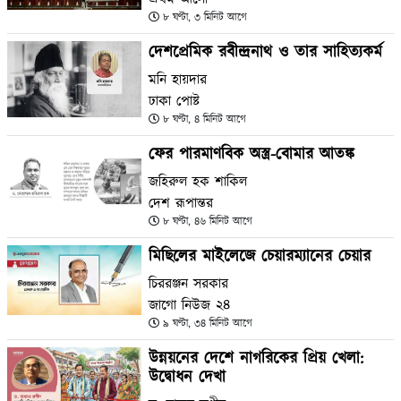
৮ ঘণ্টা, ৩ মিনিট আগে
দেশপ্রেমিক রবীন্দ্রনাথ ও তার সাহিত্যকর্ম
মনি হায়দার
ঢাকা পোষ্ট
৮ ঘণ্টা, ৪ মিনিট আগে
ফের পারমাণবিক অস্ত্র-বোমার আতঙ্ক
জহিরুল হক শাকিল
দেশ রূপান্তর
৮ ঘণ্টা, ৪৬ মিনিট আগে
মিছিলের মাইলেজে চেয়ারম্যানের চেয়ার
চিররঞ্জন সরকার
জাগো নিউজ ২৪
৯ ঘণ্টা, ৩৪ মিনিট আগে
উন্নয়নের দেশে নাগরিকের প্রিয় খেলা:
উদ্বোধন দেখা