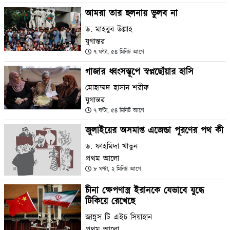
আমরা তার ছলনায় ভুলব না
ড. মাহবুব উল্লাহ
যুগান্তর
৭ ঘণ্টা, ৫৪ মিনিট আগে
গাজার ধ্বংসস্তূপে স্বপ্নছোঁয়ার হাসি
মোহাম্মদ হাসান শরীফ
যুগান্তর
৭ ঘণ্টা, ৫৪ মিনিট আগে
জুলাইয়ের অসমাপ্ত এজেন্ডা পূরণের পথ কী
ড. ফাহমিদা খাতুন
প্রথম আলো
৮ ঘণ্টা, ২ মিনিট আগে
চীনা ক্ষেপণাস্ত্র ইরানকে যেভাবে যুদ্ধে
টিকিয়ে রেখেছে
জান্নুস টি এইচ সিয়াহান
প্রথম আলো