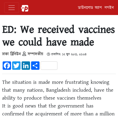
ডাউনলোড অ্যাপ
লগইন
ED: We received vaccines
we could have made
ঢাকা ট্রিবিউন
সম্পাদকীয়
প্রকাশিত: ১২ জুন ২০২১, ০১:০৪
Facebook
Twitter
LinkedIn
Share
The situation is made more frustrating knowing
that many nations, Bangladesh included, have the
ability to produce these vaccines themselves
It is good news that the government has
confirmed the acquirement of more than a million