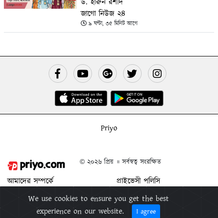
ড. হারুন রশীদ
জাগো নিউজ ২৪
৯ ঘণ্টা, ৩৫ মিনিট আগে
Priyo
© ২০২৬ প্রিয় ॥ সর্বস্বত্ব সংরক্ষিত
আমাদের সম্পর্কে
প্রাইভেসী পলিসি
যোগাযোগ করুন
শর্ত ও নিয়মাবলী
We use cookies to ensure you get the best
বিজ্ঞাপন দিন
প্রিয় মুক্তিপিন
experience on our website.
I agree