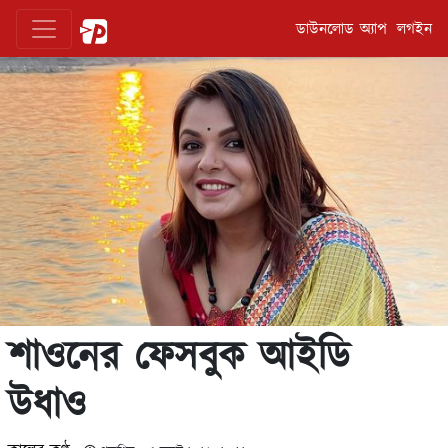
ডাউনলোড অ্যাপ
লগইন
শাওনের ফেসবুক আইডি
উধাও