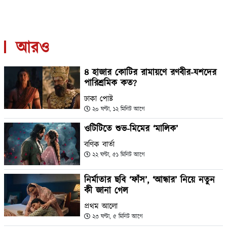
আরও
৪ হাজার কোটির রামায়ণে রণবীর-যশদের
পারিশ্রমিক কত?
ঢাকা পোষ্ট
২০ ঘণ্টা, ১২ মিনিট আগে
ওটিটিতে শুভ-মিমের ‘মালিক’
বণিক বার্তা
২২ ঘণ্টা, ৫১ মিনিট আগে
নির্মাতার ছবি ‘ফাঁস’, ‘আন্ধার’ নিয়ে নতুন
কী জানা গেল
প্রথম আলো
২৩ ঘণ্টা, ৫ মিনিট আগে