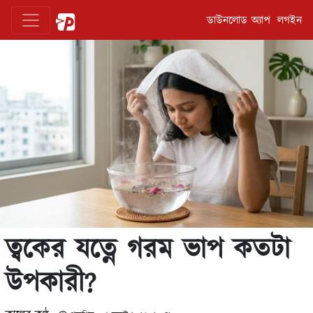
ডাউনলোড অ্যাপ
লগইন
ত্বকের যত্নে গরম ভাপ কতটা
উপকারী?