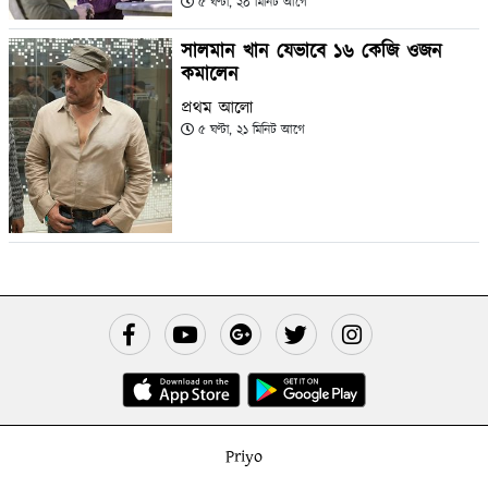
৫ ঘণ্টা, ২০ মিনিট আগে
সালমান খান যেভাবে ১৬ কেজি ওজন
কমালেন
প্রথম আলো
৫ ঘণ্টা, ২১ মিনিট আগে
Priyo