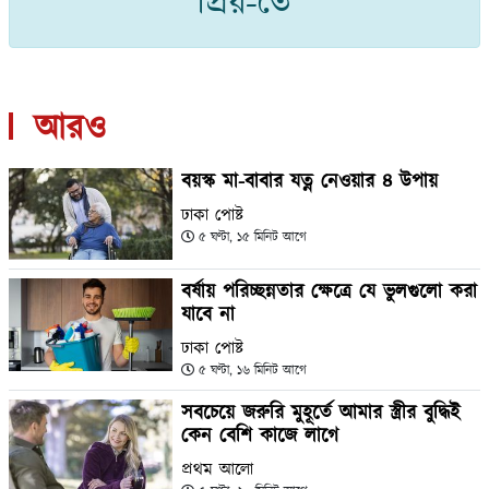
প্রিয়-তে
আরও
বয়স্ক মা-বাবার যত্ন নেওয়ার ৪ উপায়
ঢাকা পোষ্ট
৫ ঘণ্টা, ১৫ মিনিট আগে
বর্ষায় পরিচ্ছন্নতার ক্ষেত্রে যে ভুলগুলো করা
যাবে না
ঢাকা পোষ্ট
৫ ঘণ্টা, ১৬ মিনিট আগে
সবচেয়ে জরুরি মুহূর্তে আমার স্ত্রীর বুদ্ধিই
কেন বেশি কাজে লাগে
প্রথম আলো