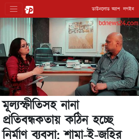
ডাউনলোড অ্যাপ
লগইন
মূল্যস্ফীতিসহ নানা
প্রতিবন্ধকতায় কঠিন হচ্ছে
নির্মাণ ব্যবসা: শামা-ই-জহির