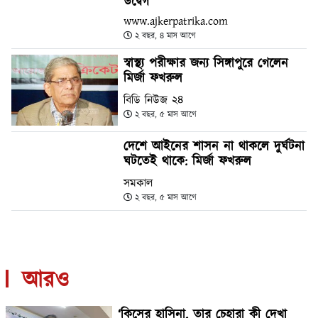
উদ্বেগ
www.ajkerpatrika.com
২ বছর, ৪ মাস আগে
স্বাস্থ্য পরীক্ষার জন্য সিঙ্গাপুরে গেলেন
মির্জা ফখরুল
বিডি নিউজ ২৪
২ বছর, ৫ মাস আগে
দেশে আইনের শাসন না থাকলে দুর্ঘটনা
ঘটতেই থাকে: মির্জা ফখরুল
সমকাল
২ বছর, ৫ মাস আগে
আরও
‘কিসের হাসিনা, তার চেহারা কী দেখা