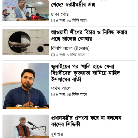
গেছে? স্বরাষ্ট্রমন্ত্রীর প্রশ্ন
ঢাকা পোষ্ট
৫ ঘণ্টা, ৫৯ মিনিট আগে
আওয়ামী লীগের বিচার ও নিষিদ্ধ করার
প্রশ্নে চ্যালেঞ্জ কোথায়
বিবিসি বাংলা (ইংল্যান্ড)
৬ ঘণ্টা, ৭ মিনিট আগে
জুলাইয়ের পর ‘খালি হাতে ফেরা
বিপ্লবীদের’ কৃতজ্ঞতা জানিয়ে নাহিদ
ইসলামের বার্তা
প্রথম আলো
৮ ঘণ্টা, ৫৪ মিনিট আগে
প্রধানমন্ত্রীর প্রশংসা করে যা বললেন
কাদের সিদ্দিকী
যুগান্তর