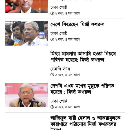
ঢাকা পোষ্ট
২ বছর, ৪ মাস আগে
দেশে ফিরেছেন মির্জা ফখরুল
ঢাকা পোষ্ট
২ বছর, ৪ মাস আগে
মিথ্যা মামলায় আসামি হওয়া নিয়মে
পরিণত হয়েছে: মির্জা ফখরুল
ডেইলি স্টার
২ বছর, ৪ মাস আগে
দেশটা এখন মগের মুল্লুকে পরিণত
হয়েছে : মির্জা ফখরুল
ঢাকা পোষ্ট
২ বছর, ৪ মাস আগে
আজিজুল বারী হেলাল ও আকরামুলকে
কারাগারে পাঠানোয় মির্জা ফখরুলের