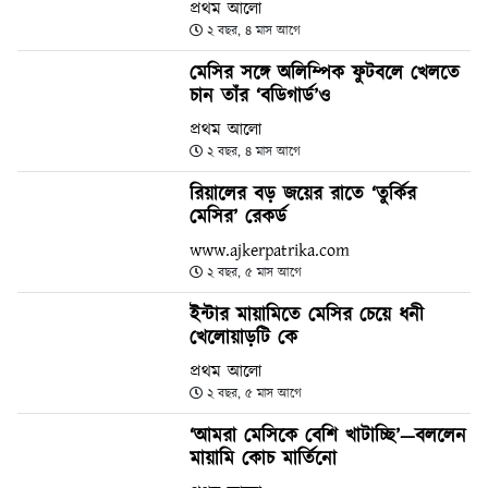
প্রথম আলো
২ বছর, ৪ মাস আগে
মেসির সঙ্গে অলিম্পিক ফুটবলে খেলতে
চান তাঁর ‘বডিগার্ড’ও
প্রথম আলো
২ বছর, ৪ মাস আগে
রিয়ালের বড় জয়ের রাতে ‘তুর্কির
মেসির’ রেকর্ড
www.ajkerpatrika.com
২ বছর, ৫ মাস আগে
ইন্টার মায়ামিতে মেসির চেয়ে ধনী
খেলোয়াড়টি কে
প্রথম আলো
২ বছর, ৫ মাস আগে
‘আমরা মেসিকে বেশি খাটাচ্ছি’—বললেন
মায়ামি কোচ মার্তিনো