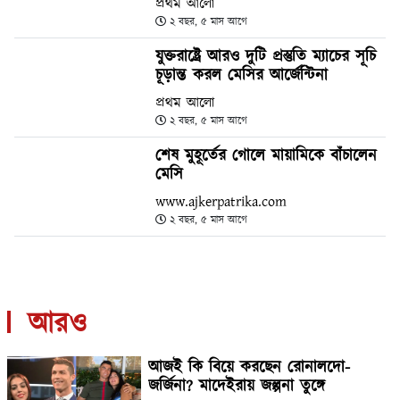
প্রথম আলো
২ বছর, ৫ মাস আগে
যুক্তরাষ্ট্রে আরও দুটি প্রস্তুতি ম্যাচের সূচি
চূড়ান্ত করল মেসির আর্জেন্টিনা
প্রথম আলো
২ বছর, ৫ মাস আগে
শেষ মুহূর্তের গোলে মায়ামিকে বাঁচালেন
মেসি
www.ajkerpatrika.com
২ বছর, ৫ মাস আগে
আরও
আজই কি বিয়ে করছেন রোনালদো-
জর্জিনা? মাদেইরায় জল্পনা তুঙ্গে