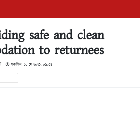
iding safe and clean
ation to returnees
য়
প্রকাশিত: ১০ মে ২০২১, ০৯:৩৪
In
hare