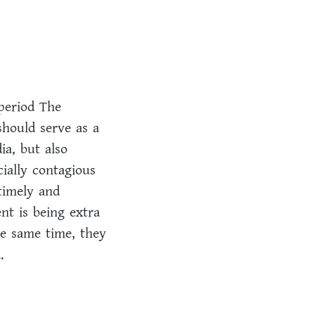
period The
should serve as a
ia, but also
cially contagious
 timely and
nt is being extra
he same time, they
.