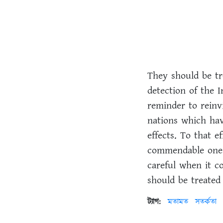
They should be tr
detection of the 
reminder to reinvi
nations which have
effects. To that e
commendable one.I
careful when it c
should be treated
ট্যাগ:
মতামত
সতর্কতা