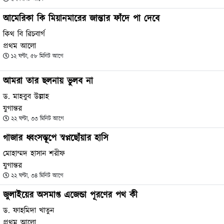
আমেরিকা কি মিয়ানমারের জান্তার ফাঁদে পা দেবে
কিথ বি রিচবার্গ
প্রথম আলো
১২ ঘণ্টা, ৫৮ মিনিট আগে
আমরা তার ছলনায় ভুলব না
ড. মাহবুব উল্লাহ
যুগান্তর
২২ ঘণ্টা, ৩৩ মিনিট আগে
গাজার ধ্বংসস্তূপে স্বপ্নছোঁয়ার হাসি
মোহাম্মদ হাসান শরীফ
যুগান্তর
২২ ঘণ্টা, ৩৪ মিনিট আগে
জুলাইয়ের অসমাপ্ত এজেন্ডা পূরণের পথ কী
ড. ফাহমিদা খাতুন
প্রথম আলো