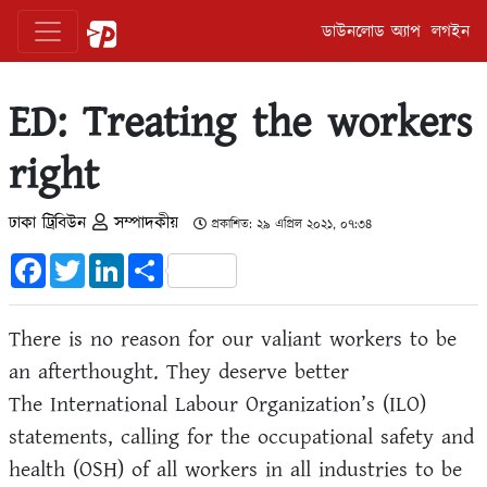
ডাউনলোড অ্যাপ
লগইন
ED: Treating the workers
right
ঢাকা ট্রিবিউন
সম্পাদকীয়
প্রকাশিত: ২৯ এপ্রিল ২০২১, ০৭:৩৪
Facebook
Twitter
LinkedIn
Share
There is no reason for our valiant workers to be
an afterthought. They deserve better
The International Labour Organization’s (ILO)
statements, calling for the occupational safety and
health (OSH) of all workers in all industries to be