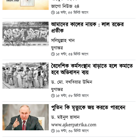
জাগো নিউজ ২৪
১৪ ঘণ্টা, ৫৫ মিনিট আগে
আমাদের কালের নায়ক : লাল রক্তের
প্রতীক
সলিমুল্লাহ খান
যুগান্তর
১৫ ঘণ্টা, ৫৪ মিনিট আগে
বৈদেশিক কর্মসংস্থান বাড়াতে হলে কমাতে
হবে অভিবাসন ব্যয়
ড. মো. বখতিয়ার উদ্দিন
যুগান্তর
১৫ ঘণ্টা, ৫৮ মিনিট আগে
পুতিন কি মৃত্যুকে জয় করতে পারবেন
ড. মইনুল হাসান
www.ajkerpatrika.com
১৬ ঘণ্টা, ৩০ মিনিট আগে