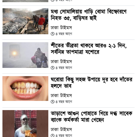
৪ বছর আগে
মধ্য সোমালিয়ায় গাড়ি বোমা বিস্ফোরণে
নিহত ৩৫, বাড়িঘর ছাই
ঢাকা টাইমস
৪ বছর আগে
শীতের তীব্রতা থাকবে আরও ২-১ দিন,
সর্বনিম্ন তাপমাত্রা যশোরে
ঢাকা টাইমস
৪ বছর আগে
ঘরোয়া কিছু সহজ উপায়ে দূর হবে দাঁতের
হলদে ভাব
ঢাকা টাইমস
৪ বছর আগে
তাড়াশে আগুন পোহাতে গিয়ে দগ্ধ সাবেক
ব্যাংক কর্মকর্তা মারা গেছেন
ঢাকা টাইমস
৪ বছর আগে