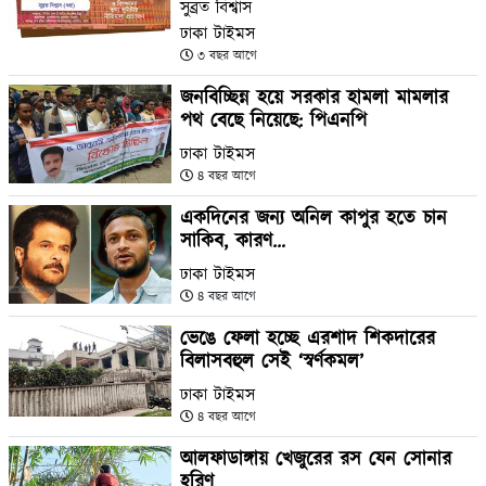
সুব্রত বিশ্বাস
ঢাকা টাইমস
৩ বছর আগে
জনবিচ্ছিন্ন হয়ে সরকার হামলা মামলার
পথ বেছে নিয়েছে: পিএনপি
ঢাকা টাইমস
৪ বছর আগে
একদিনের জন্য অনিল কাপুর হতে চান
সাকিব, কারণ…
ঢাকা টাইমস
৪ বছর আগে
ভেঙে ফেলা হচ্ছে এরশাদ শিকদারের
বিলাসবহুল সেই ‘স্বর্ণকমল’
ঢাকা টাইমস
৪ বছর আগে
আলফাডাঙ্গায় খেজুরের রস যেন সোনার
হরিণ