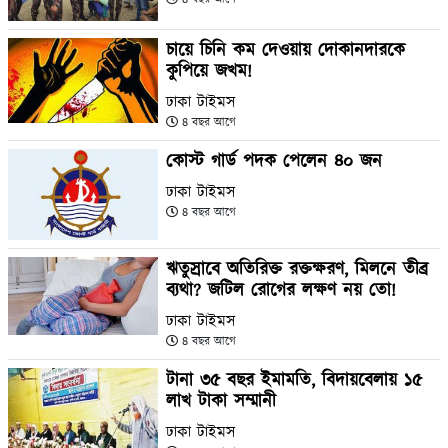
চায়ে চিনি কম দেওয়ায় দোকানদারকে
কুপিয়ে জখম!
ঢাকা টাইমস
৪ বছর আগে
কোস্ট গার্ড পদক পেলেন ৪০ জন
ঢাকা টাইমস
৪ বছর আগে
ঋতুস্রাবে অতিরিক্ত রক্তক্ষরণ, মিলনে তীব্র
ব্যথা? জটিল রোগের লক্ষণ নয় তো!
ঢাকা টাইমস
৪ বছর আগে
টানা ৩৫ বছর ইমামতি, বিদায়বেলায় ১৫
লাখ টাকা সম্মানী
ঢাকা টাইমস