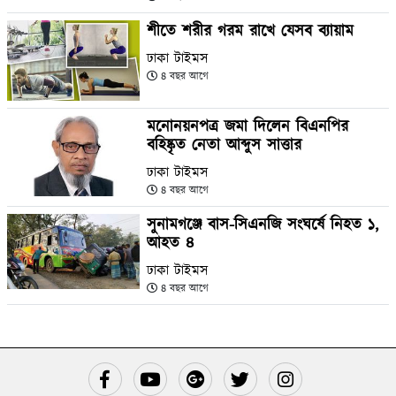
শীতে শরীর গরম রাখে যেসব ব্যায়াম
ঢাকা টাইমস
৪ বছর আগে
মনোনয়নপত্র জমা দিলেন বিএনপির
বহিষ্কৃত নেতা আব্দুস সাত্তার
ঢাকা টাইমস
৪ বছর আগে
সুনামগঞ্জে বাস-সিএনজি সংঘর্ষে নিহত ১,
আহত ৪
ঢাকা টাইমস
৪ বছর আগে