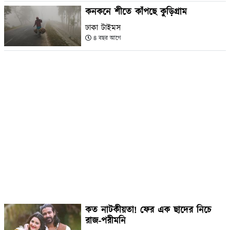
কনকনে শীতে কাঁপছে কুড়িগ্রাম
ঢাকা টাইমস
৪ বছর আগে
কত নাটকীয়তা! ফের এক ছাদের নিচে
রাজ-পরীমনি