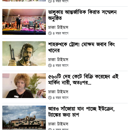
৪ বছর আগে
ভালুকায় আন্তর্জাতিক কিরাত সম্মেলন
অনুষ্ঠিত
ঢাকা টাইমস
৪ বছর আগে
শাহরুখকে ট্রোল! মোক্ষম জবাব কিং
খানের
ঢাকা টাইমস
৪ বছর আগে
৫৬০টি দেহ কেটে বিক্রি করেছেন এই
মার্কিন নারী, অতঃপর…
ঢাকা টাইমস
৪ বছর আগে
আরও সাঁজোয়া যান পাচ্ছে ইউক্রেন,
ট্যাঙ্কের জন্য চাপ
ঢাকা টাইমস