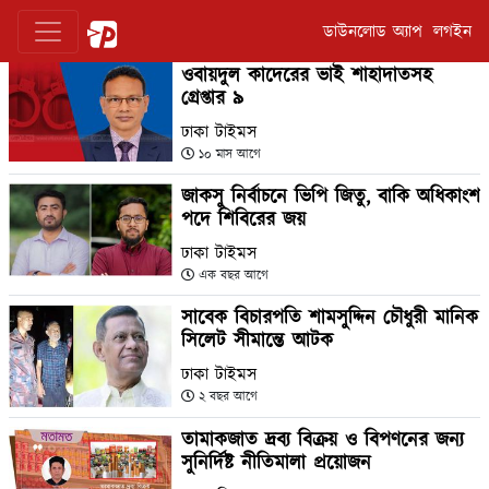
ডাউনলোড অ্যাপ
লগইন
ওবায়দুল কাদেরের ভাই শাহাদাতসহ
গ্রেপ্তার ৯
ঢাকা টাইমস
১০ মাস আগে
জাকসু নির্বাচনে ভিপি জিতু, বাকি অধিকাংশ
পদে শিবিরের জয়
ঢাকা টাইমস
এক বছর আগে
সাবেক বিচারপতি শামসুদ্দিন চৌধুরী মানিক
সিলেট সীমান্তে আটক
ঢাকা টাইমস
২ বছর আগে
তামাকজাত দ্রব্য বিক্রয় ও বিপণনের জন্য
সুনির্দিষ্ট নীতিমালা প্রয়োজন