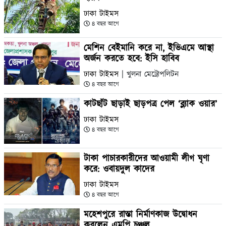
ঢাকা টাইমস
৪ বছর আগে
মেশিন বেইমানি করে না, ইভিএমে আস্থা
অর্জন করতে হবে: ইসি হাবিব
ঢাকা টাইমস
| খুলনা মেট্রোপলিটন
৪ বছর আগে
কাটছাঁট ছাড়াই ছাড়পত্র পেল ‘ব্ল্যাক ওয়ার’
ঢাকা টাইমস
৪ বছর আগে
টাকা পাচারকারীদের আওয়ামী লীগ ঘৃণা
করে: ওবায়দুল কাদের
ঢাকা টাইমস
৪ বছর আগে
মহেশপুরে রাস্তা নির্মাণকাজ উদ্বোধন
করলেন এমপি চঞ্চল