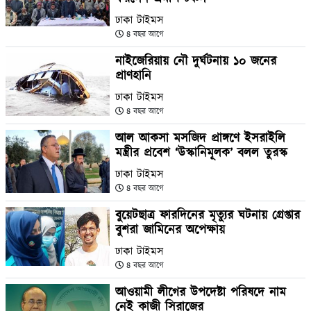
ঢাকা টাইমস
৪ বছর আগে
নাইজেরিয়ায় নৌ দুর্ঘটনায় ১০ জনের
প্রাণহানি
ঢাকা টাইমস
৪ বছর আগে
আল আকসা মসজিদ প্রাঙ্গণে ইসরাইলি
মন্ত্রীর প্রবেশ ‘উস্কানিমূলক’ বলল তুরস্ক
ঢাকা টাইমস
৪ বছর আগে
বুয়েটছাত্র ফারদিনের মৃত্যুর ঘটনায় গ্রেপ্তার
বুশরা জামিনের অপেক্ষায়
ঢাকা টাইমস
৪ বছর আগে
আওয়ামী লীগের উপদেষ্টা পরিষদে নাম
নেই কাজী সিরাজের