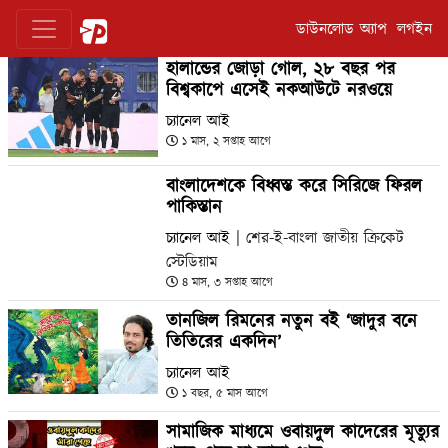
ডাউনলোড অ্যাপ
লগইন
হালান্ডের জোড়া গোল, ২৮ বছর পর
বিশ্বকাপে এসেই নকআউটে নরওয়ে
চ্যানেল আই
১ মাস, ২ সপ্তাহ আগে
বাংলাদেশকে বিধ্বস্ত করে সিরিজে ফিরল
পাকিস্তান
চ্যানেল আই
| শের-ই-বাংলা জাতীয় ক্রিকেট
স্টেডিয়াম
৪ মাস, ৩ সপ্তাহ আগে
তানজিল রিমনের নতুন বই ‘জাদুর বনে
তিতিরের একদিন’
চ্যানেল আই
১ বছর, ৫ মাস আগে
সামাজিক মাধ্যমে ওবায়দুল কাদেরের মৃত্যুর