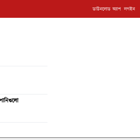
ডাউনলোড অ্যাপ
লগইন
পানিগুলো