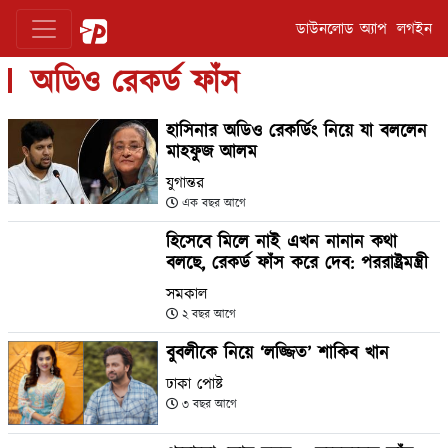
ডাউনলোড অ্যাপ
লগইন
অডিও রেকর্ড ফাঁস
হাসিনার অডিও রেকর্ডিং নিয়ে যা বললেন
মাহফুজ আলম
যুগান্তর
এক বছর আগে
হিসেবে মিলে নাই এখন নানান কথা
বলছে, রেকর্ড ফাঁস করে দেব: পররাষ্ট্রমন্ত্রী
সমকাল
২ বছর আগে
বুবলীকে নিয়ে ‘লজ্জিত’ শাকিব খান
ঢাকা পোষ্ট
৩ বছর আগে