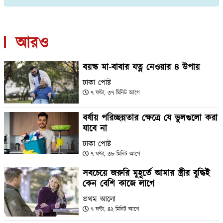
আরও
বয়স্ক মা-বাবার যত্ন নেওয়ার ৪ উপায়
ঢাকা পোষ্ট
৭ ঘণ্টা, ৩৭ মিনিট আগে
বর্ষায় পরিচ্ছন্নতার ক্ষেত্রে যে ভুলগুলো করা
যাবে না
ঢাকা পোষ্ট
৭ ঘণ্টা, ৩৮ মিনিট আগে
সবচেয়ে জরুরি মুহূর্তে আমার স্ত্রীর বুদ্ধিই
কেন বেশি কাজে লাগে
প্রথম আলো
৭ ঘণ্টা, ৪২ মিনিট আগে