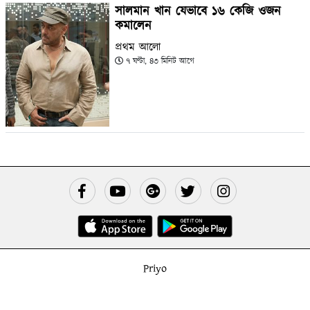
সালমান খান যেভাবে ১৬ কেজি ওজন
কমালেন
প্রথম আলো
৭ ঘণ্টা, ৪৩ মিনিট আগে
Priyo