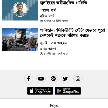
জুলাইয়ের অমীমাংসিত গ্রাফিতি
পাভেল পার্থ
বণিক বার্তা
৬ ঘণ্টা, ১৫ মিনিট আগে
পাকিস্তান: ‘সিকিউরিটি স্টেট’ যেভাবে পুরো
দেশকেই শত্রুতে পরিণত করছে
জুনাইদ এস আহমদ
প্রথম আলো
৬ ঘণ্টা, ৩০ মিনিট আগে
Priyo