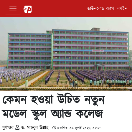
ডাউনলোড অ্যাপ
লগইন
কেমন হওয়া উচিত নতুন
মডেল স্কুল অ্যান্ড কলেজ
যুগান্তর
ড. মাহবুব উল্লাহ
প্রকাশিত: ০৯ জুলাই ২০২৬, ০৮:৫৭