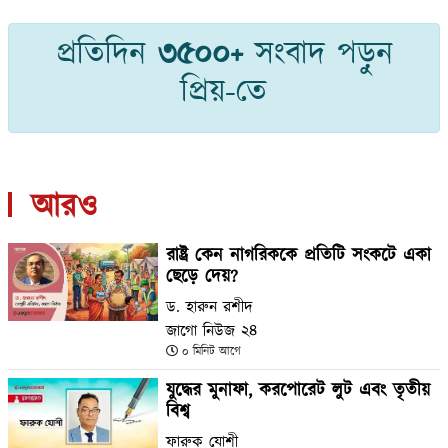
প্রতিদিন
৩৫০০+
সংবাদ পড়ুন
প্রিয়-তে
আরও
রাষ্ট্র কেন নাগরিককে প্রতিটি সংকটে একা
ছেড়ে দেয়?
ড. হারুন রশীদ
জাগো নিউজ ২৪
০ মিনিট আগে
যুদ্ধের মুনাফা, করপোরেট লুট এবং তৃতীয়
বিশ্ব
ফারুক যোশী