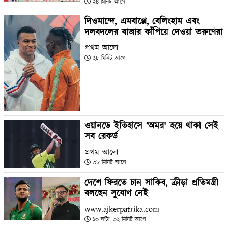
২৪ মিনিট আগে
দিওমান্দে, এমবাপ্পে, বেলিংহাম এবং
দলবদলের বাজার কাঁপিয়ে দেওয়া তরুণেরা
প্রথম আলো
২৮ মিনিট আগে
ওয়ানডে ইতিহাসে ‘অমর' হয়ে থাকা সেই
সব রেকর্ড
প্রথম আলো
৩৮ মিনিট আগে
দেশে ফিরতে চান সাকিব, ক্রীড়া প্রতিমন্ত্রী
বলছেন সুযোগ নেই
www.ajkerpatrika.com
১৩ ঘণ্টা, ৩২ মিনিট আগে