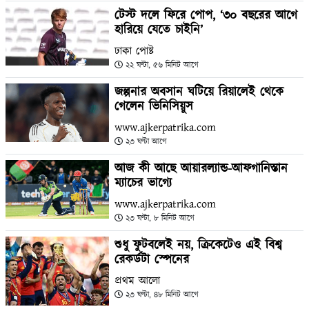
টেস্ট দলে ফিরে পোপ, ‘৩০ বছরের আগে
হারিয়ে যেতে চাইনি’
ঢাকা পোষ্ট
২২ ঘণ্টা, ৫৬ মিনিট আগে
জল্পনার অবসান ঘটিয়ে রিয়ালেই থেকে
গেলেন ভিনিসিয়ুস
www.ajkerpatrika.com
২৩ ঘণ্টা আগে
আজ কী আছে আয়ারল্যান্ড-আফগানিস্তান
ম্যাচের ভাগ্যে
www.ajkerpatrika.com
২৩ ঘণ্টা, ৮ মিনিট আগে
শুধু ফুটবলেই নয়, ক্রিকেটেও এই বিশ্ব
রেকর্ডটা স্পেনের
প্রথম আলো
২৩ ঘণ্টা, ৪৮ মিনিট আগে