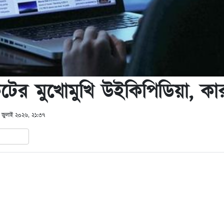
টের মুখোমুখি উইকিপিডিয়া, কা
 জুলাই ২০২৬, ২১:৩৭
In
hare