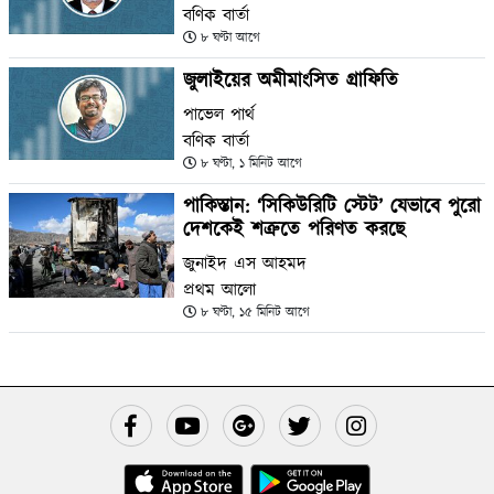
বণিক বার্তা
৮ ঘণ্টা আগে
জুলাইয়ের অমীমাংসিত গ্রাফিতি
পাভেল পার্থ
বণিক বার্তা
৮ ঘণ্টা, ১ মিনিট আগে
পাকিস্তান: ‘সিকিউরিটি স্টেট’ যেভাবে পুরো
দেশকেই শত্রুতে পরিণত করছে
জুনাইদ এস আহমদ
প্রথম আলো
৮ ঘণ্টা, ১৫ মিনিট আগে