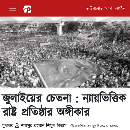
ডাউনলোড অ্যাপ
লগইন
জুলাইয়ের চেতনা : ন্যায়ভিত্তিক
রাষ্ট্র প্রতিষ্ঠার অঙ্গীকার
যুগান্তর
শামসুর রহমান শিমুল বিশ্বাস
প্রকাশিত: ০৭ জুলাই ২০২৬, ১২:৩৯