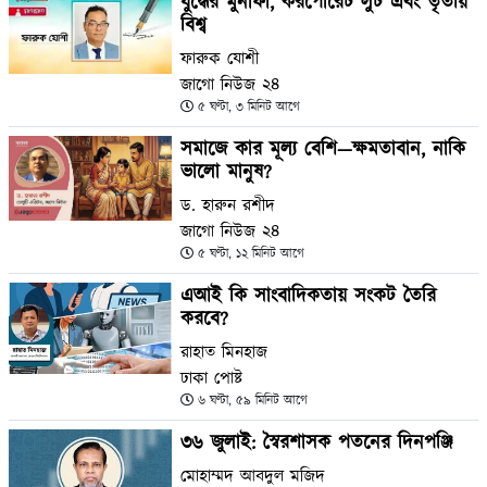
যুদ্ধের মুনাফা, করপোরেট লুট এবং তৃতীয়
বিশ্ব
ফারুক যোশী
জাগো নিউজ ২৪
৫ ঘণ্টা, ৩ মিনিট আগে
সমাজে কার মূল্য বেশি—ক্ষমতাবান, নাকি
ভালো মানুষ?
ড. হারুন রশীদ
জাগো নিউজ ২৪
৫ ঘণ্টা, ১২ মিনিট আগে
এআই কি সাংবাদিকতায় সংকট তৈরি
করবে?
রাহাত মিনহাজ
ঢাকা পোষ্ট
৬ ঘণ্টা, ৫৯ মিনিট আগে
৩৬ জুলাই: স্বৈরশাসক পতনের দিনপঞ্জি
মোহাম্মদ আবদুল মজিদ