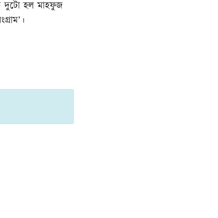
কি দুটো হল মাহফুজ
গ্রাম’।