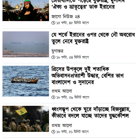
চোরাবালিতে পড়েছে যুক্তরাষ্ট্র, মুসলিম
‘ঐক্য ও ভ্রাতৃত্বের’ ডাক ইরানের
জাগো নিউজ ২৪
১৫ ঘণ্টা, ৪৫ মিনিট আগে
যে শর্তে ইরানের ওপর থেকে নৌ অবরোধ
তুলে নেবে যুক্তরাষ্ট্র
যুগান্তর
১৮ ঘণ্টা, ৩৪ মিনিট আগে
গ্রিসের উপকূলে দুই শতাধিক
অভিবাসনপ্রত্যাশী উদ্ধার, বেশির ভাগ
বাংলাদেশ ও সুদানের
প্রথম আলো
১৮ ঘণ্টা, ৩৯ মিনিট আগে
ধ্বংসস্তূপ থেকে ঘুরে দাঁড়াচ্ছে হিজবুল্লাহ,
কীভাবে বদলে যাচ্ছে তাদের যুদ্ধকৌশল
প্রথম আলো
১৮ ঘণ্টা, ৫১ মিনিট আগে