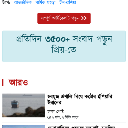
ট্যাগ:
আন্তর্জাতিক
বার্ষিক মহড়া
চীন-রাশিয়া
সম্পূর্ণ আর্টিকেলটি পড়ুন
প্রতিদিন
৩৫০০+
সংবাদ পড়ুন
প্রিয়-তে
আরও
হরমুজ প্রণালি নিয়ে কঠোর হুঁশিয়ারি
ইরানের
ঢাকা পোষ্ট
৬ ঘণ্টা, ৭ মিনিট আগে