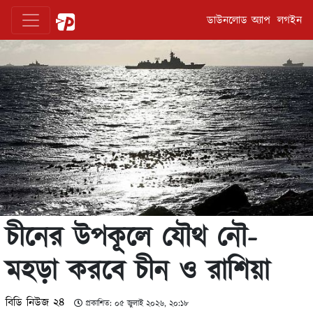
ডাউনলোড অ্যাপ
লগইন
চীনের উপকূলে যৌথ নৌ-
মহড়া করবে চীন ও রাশিয়া
বিডি নিউজ ২৪
প্রকাশিত: ০৫ জুলাই ২০২৬, ২০:১৮