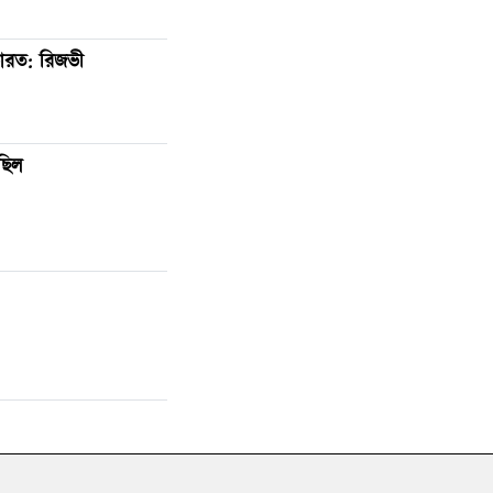
ারত: রিজভী
ছিল