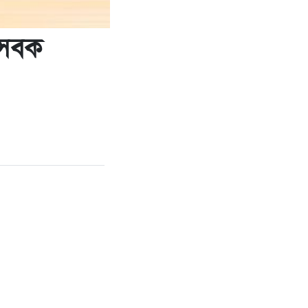
াসেবক