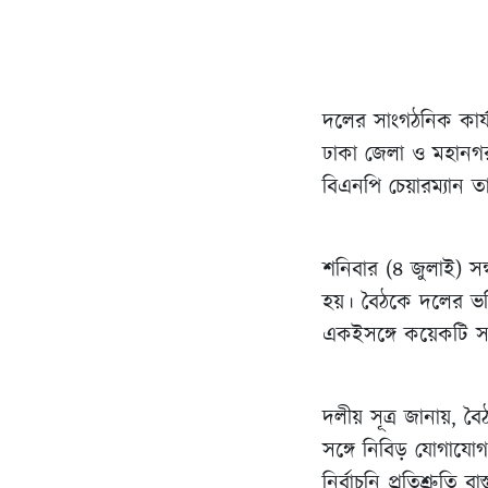
দলের সাংগঠনিক কার্য
ঢাকা জেলা ও মহানগর দ
বিএনপি চেয়ারম্যান 
শনিবার (৪ জুলাই) সন
হয়। বৈঠকে দলের ভবিষ
একইসঙ্গে কয়েকটি সং
দলীয় সূত্র জানায়, 
সঙ্গে নিবিড় যোগায
নির্বাচনি প্রতিশ্রু