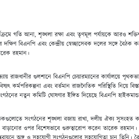
ক্রমে গতি আনা, শৃঙ্খলা রক্ষা এবং তৃণমূল পর্যায়কে আরও শক্তিশ
ক্ষিণ বিএনপি এবং কেন্দ্রীয় স্বেচ্ছাসেবক দলের সঙ্গে বৈঠক করেছ
তারেক রহমান।
্ধ্যায় রাজধানীর গুলশানে বিএনপি চেয়ারম্যানের কার্যালয়ে পৃথকভ
্যৎ কর্মপরিকল্পনা এবং বর্তমান রাজনৈতিক পরিস্থিতি নিয়ে বি
গঠনের নতুন কমিটি ঘোষণার ইঙ্গিত দিয়েছে বিএনপি হাইকমান্
বৈঠকগুলোতে সংগঠনের শৃঙ্খলা বজায় রাখা, দলীয় ঐক্য সুসংহত
োগ বাড়ানোর ওপর বিশেষভাবে গুরুত্বারোপ করেন তারেক রহমান।
তি বাস্তবায়নে অঙ্গ ও সহযোগী সংগঠনগুলোর সহযোগিতা চান তিনি।