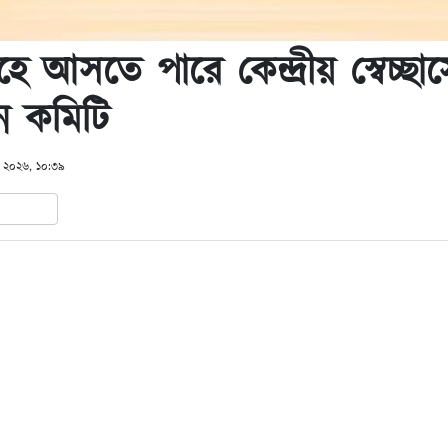
হে আসতে পারে কেন্দ্রীয় স্বেচ্ছ
ন কমিটি
ই ২০২৬, ১০:৩৯
In
hare