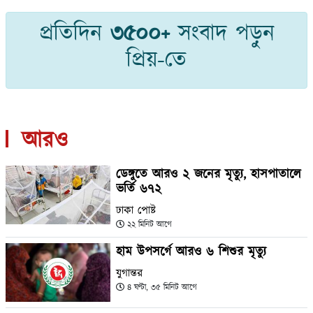
প্রতিদিন
৩৫০০+
সংবাদ পড়ুন
প্রিয়-তে
আরও
ডেঙ্গুতে আরও ২ জনের মৃত্যু, হাসপাতালে
ভর্তি ৬৭২
ঢাকা পোষ্ট
২২ মিনিট আগে
হাম উপসর্গে আরও ৬ শিশুর মৃত্যু
যুগান্তর
৪ ঘণ্টা, ৩৫ মিনিট আগে