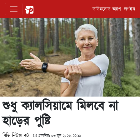
ডাউনলোড অ্যাপ
লগইন
শুধু ক্যালসিয়ামে মিলবে না
হাড়ের পুষ্টি
বিডি নিউজ ২৪
প্রকাশিত: ০৩ জুন ২০২৬, ২২:১৯