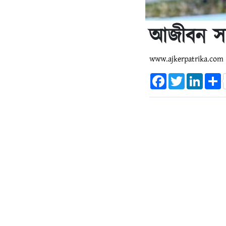
আজীবন সম
www.ajkerpatrika.co
Facebook
Twitter
Linked
S