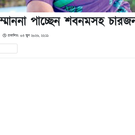
্মাননা পাচ্ছেন শবনমসহ চারজ
m
প্রকাশিত: ০৩ জুন ২০২৬, ২২:১১
In
hare