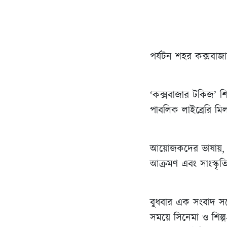
পর্যটন শহর কক্সবাজ
‘কক্সবাজার টকিজ’ শ
পাবলিক লাইব্রেরি মি
আয়োজকদের ভাষায়, এটি 
আক্রমণ এবং সাংস্কৃতি
বুধবার এক সংবাদ সম্ম
সময়ে সিনেমা ও শিল্প-সং