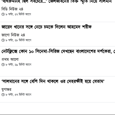
‘বাথরুমটাই ছিল সবচেয়ে…’ জেলজীবনের তিক্ত স্মৃতি নিয়ে সালমান
বিডি নিউজ ২৪
৮ ঘণ্টা, ২৭ মিনিট আগে
জায়েদ খানের সঙ্গে নেচে চমকে দিলেন আহমেদ শরীফ
জাগো নিউজ ২৪
৮ ঘণ্টা, ২৮ মিনিট আগে
নেটফ্লিক্সে কোন ১০ সিনেমা–সিরিজ দেখছেন বাংলাদেশের দর্শকেরা,
প্রথম আলো
৮ ঘণ্টা, ২৯ মিনিট আগে
‘সালমানের সঙ্গে বেশি দিন থাকলে ওর দেহরক্ষীই হয়ে যেতাম’
যুগান্তর
৮ ঘণ্টা, ৩৭ মিনিট আগে